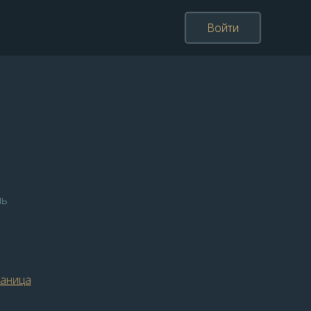
Войти
ль
раница