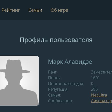
Рейтинг
Семьи
Об игре
Профиль пользователя
Марк Алавидзе
Ранг:
Заместите
Понты:
1601
Понтов за сегодня:
0
Репутация:
285
Семья:
NecUltra
Сообщество:
Личная ст