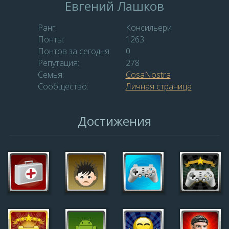
Евгений Лашков
Ранг:
Консильери
Понты:
1263
Понтов за сегодня:
0
Репутация:
278
Семья:
СosaNostra
Сообщество:
Личная страница
Достижения