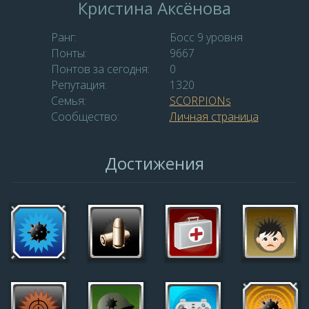
Кристина Аксёнова
Ранг:
Босс 9 уровня
Понты:
9667
Понтов за сегодня:
0
Репутация:
1320
Семья:
SCORPIONs
Сообщество:
Личная страница
Достижения