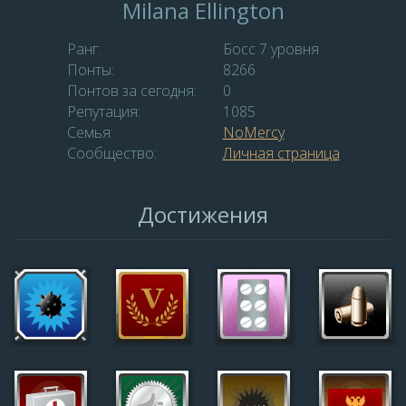
Milana Ellington
Ранг:
Босс 7 уровня
Понты:
8266
Понтов за сегодня:
0
Репутация:
1085
Семья:
NoMercy
Сообщество:
Личная страница
Достижения