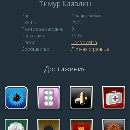
Тимур Клявлин
Ранг:
Младший босс
Понты:
2975
Понтов за сегодня:
0
Репутация:
1125
Семья:
СosaNostra
Сообщество:
Личная страница
Достижения