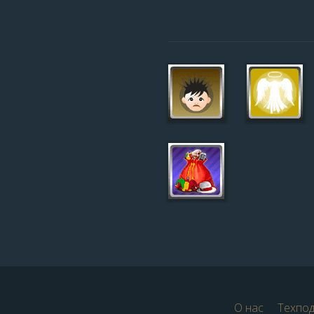
О нас
Техпо