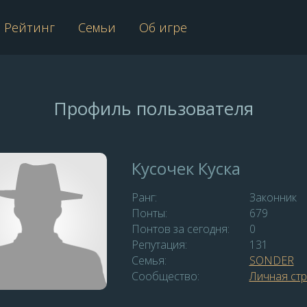
Рейтинг
Семьи
Об игре
Профиль пользователя
Кусочек Куска
Ранг:
Законник
Понты:
679
Понтов за сегодня:
0
Репутация:
131
Семья:
SОNDER
Сообщество:
Личная ст