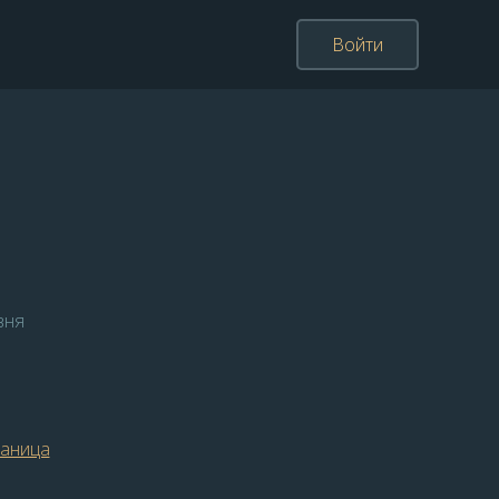
Войти
вня
раница