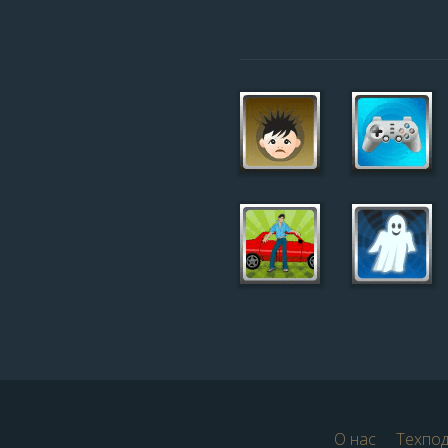
О нас
Техпо