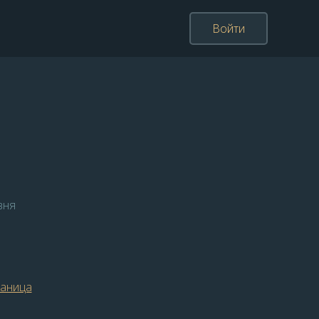
Войти
вня
раница