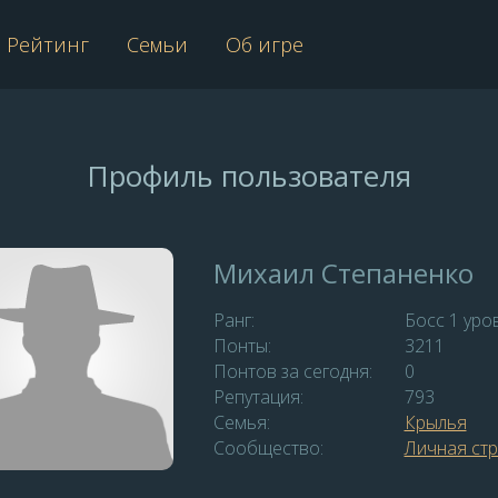
Рейтинг
Семьи
Об игре
Профиль пользователя
Михаил Степаненко
Ранг:
Босс 1 уро
Понты:
3211
Понтов за сегодня:
0
Репутация:
793
Семья:
Крылья
Сообщество:
Личная ст