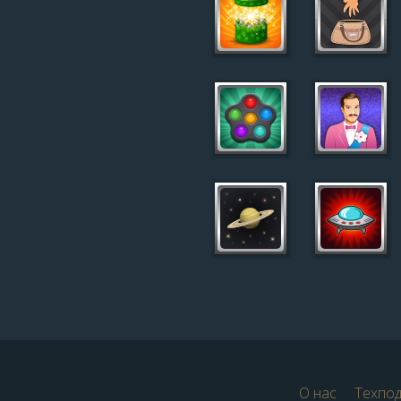
О нас
Техпо