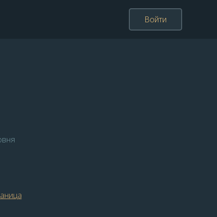
Войти
овня
раница