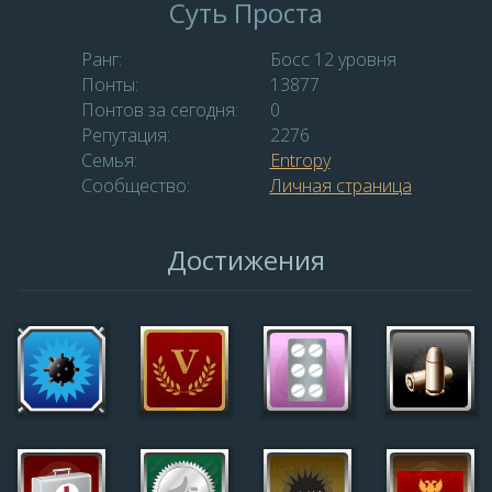
Суть Проста
Ранг:
Босс 12 уровня
Понты:
13877
Понтов за сегодня:
0
Репутация:
2276
Семья:
Entropy
Сообщество:
Личная страница
Достижения