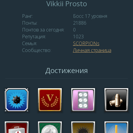
Vikkii Prosto
Ранг:
Босс 17 уровня
Понты:
21886
Понтов за сегодня:
0
Репутация:
1023
Семья:
SCORPIONs
Сообщество:
Личная страница
Достижения