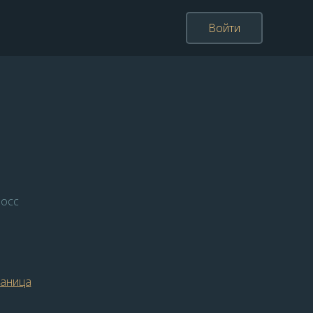
Войти
осс
раница