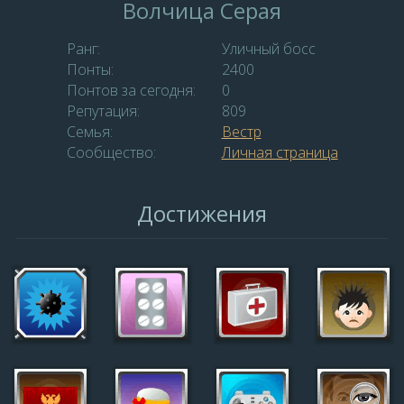
Волчица Серая
Ранг:
Уличный босс
Понты:
2400
Понтов за сегодня:
0
Репутация:
809
Семья:
Вестр
Сообщество:
Личная страница
Достижения