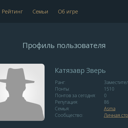
Рейтинг
Семьи
Об игре
Профиль пользователя
Катязавр Зверь
Ранг:
Заместите
Понты:
1510
Понтов за сегодня:
0
Репутация:
86
Семья:
Asma
Сообщество:
Личная ст