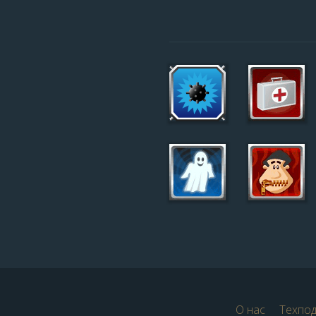
О нас
Техпо