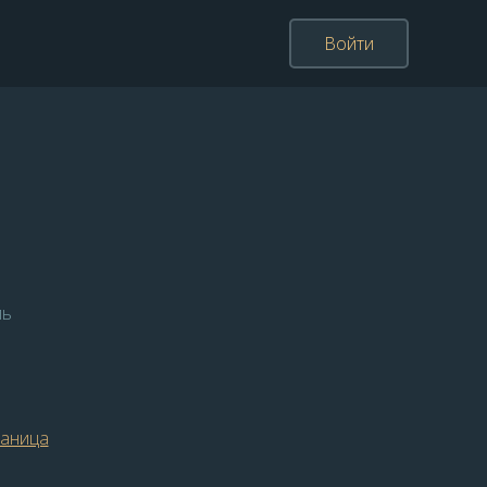
Войти
ль
раница