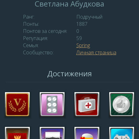
Светлана Абудкова
Ранг:
Подручный
Понты:
1887
Понтов за сегодня:
0
Репутация:
59
Семья:
Spring
Сообщество:
Личная страница
Достижения