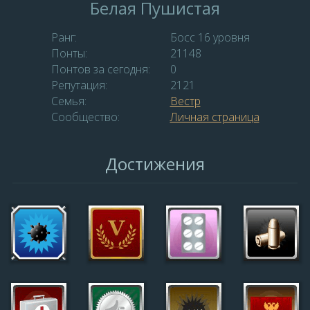
Белая Пушистая
Ранг:
Босс 16 уровня
Понты:
21148
Понтов за сегодня:
0
Репутация:
2121
Семья:
Вестр
Сообщество:
Личная страница
Достижения