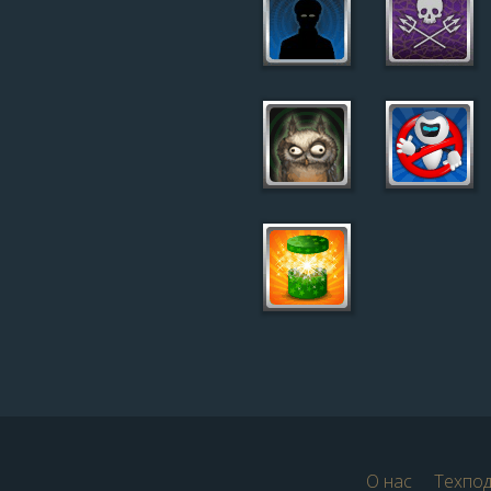
О нас
Техпо