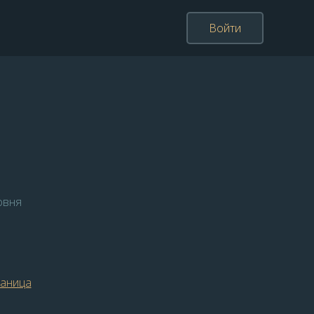
Войти
овня
раница