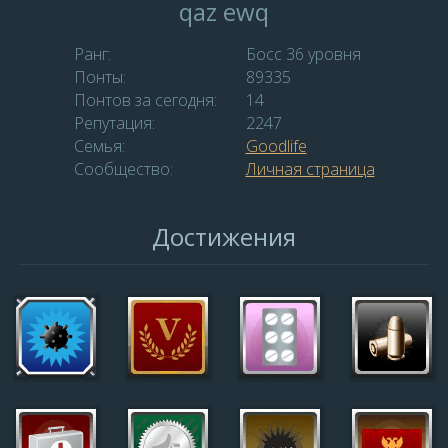
qaz ewq
Ранг:
Босс 36 уровня
Понты:
89335
Понтов за сегодня:
14
Репутация:
2247
Семья:
Goodlife
Сообщество:
Личная страница
Достижения