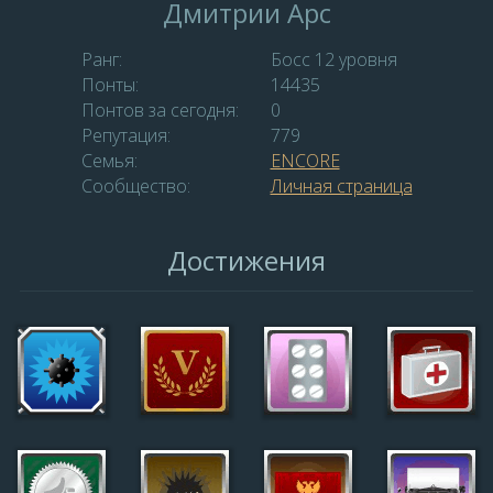
Дмитрии Арс
Ранг:
Босс 12 уровня
Понты:
14435
Понтов за сегодня:
0
Репутация:
779
Семья:
ENCORE
Сообщество:
Личная страница
Достижения