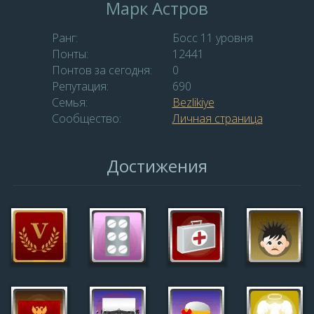
Марк Астров
Ранг:
Босс 11 уровня
Понты:
12441
Понтов за сегодня:
0
Репутация:
690
Семья:
Bezlikiye
Сообщество:
Личная страница
Достижения