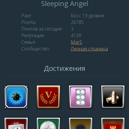
Sleeping Angel
Ранг:
Босс 19 уровня
Понты:
26785
Понтов за сегодня:
3
Репутация:
4139
Семья:
MаrS
Сообщество:
Личная страница
Достижения