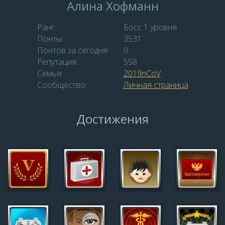
Алина Хофманн
Ранг:
Босс 1 уровня
Понты:
3531
Понтов за сегодня:
0
Репутация:
558
Семья:
2019nCoV
Сообщество:
Личная страница
Достижения