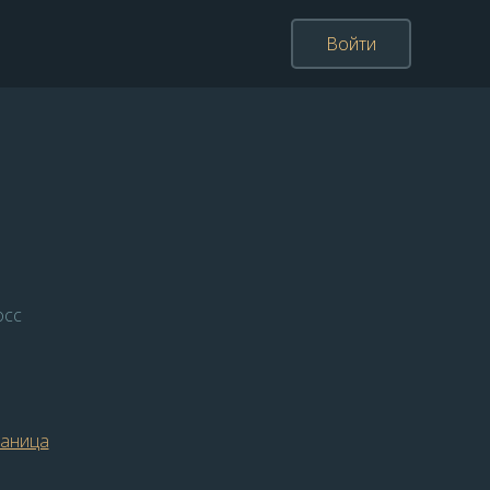
Войти
осс
раница