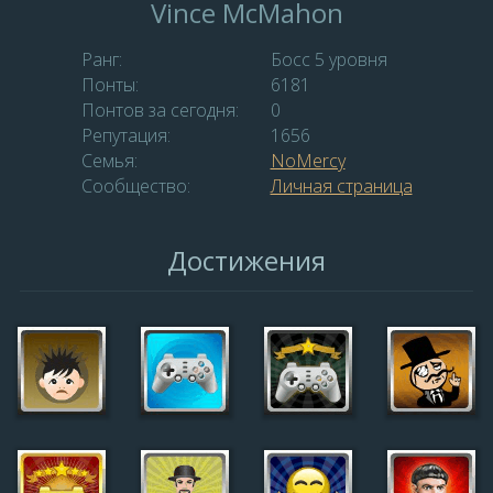
Vince McMahon
Ранг:
Босс 5 уровня
Понты:
6181
Понтов за сегодня:
0
Репутация:
1656
Семья:
NoMercy
Сообщество:
Личная страница
Достижения