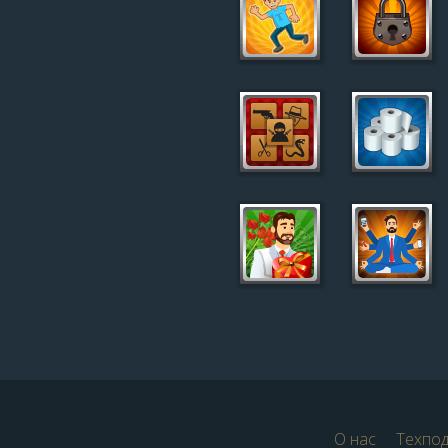
О нас
Техпо