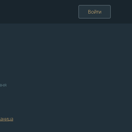
Войти
вня
раница