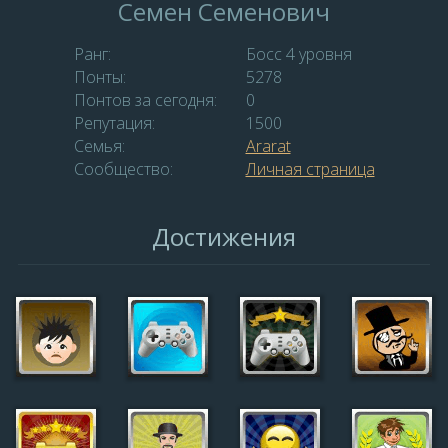
Семен Семенович
Ранг:
Босс 4 уровня
Понты:
5278
Понтов за сегодня:
0
Репутация:
1500
Семья:
Ararat
Сообщество:
Личная страница
Достижения