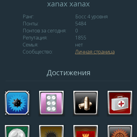
xanax xanax
Ранг:
Босс 4 уровня
Понты:
5484
Понтов за сегодня:
0
Репутация:
1855
Семья:
нет
Сообщество:
Личная страница
Достижения