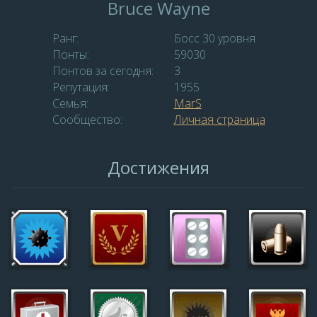
Bruce Wayne
Ранг:
Босс 30 уровня
Понты:
59030
Понтов за сегодня:
3
Репутация:
1955
Семья:
MаrS
Сообщество:
Личная страница
Достижения