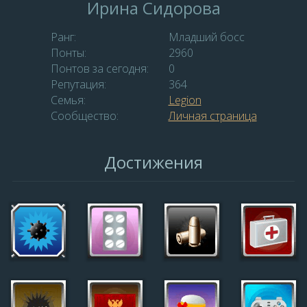
Ирина Сидорова
Ранг:
Младший босс
Понты:
2960
Понтов за сегодня:
0
Репутация:
364
Семья:
Legion
Сообщество:
Личная страница
Достижения