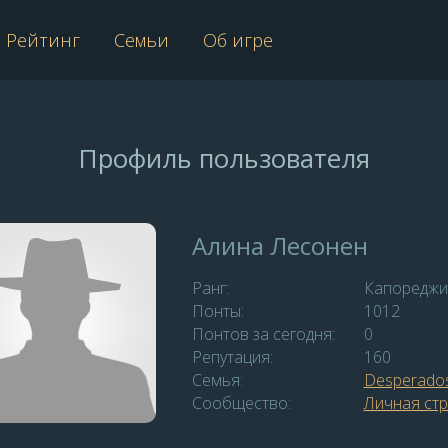
Рейтинг
Семьи
Об игре
Профиль пользователя
Алина Лесонен
Ранг:
Капоредж
Понты:
1012
Понтов за сегодня:
0
Репутация:
160
Семья:
Desperado
Сообщество:
Личная ст