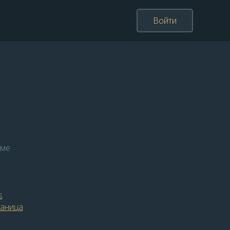
Войти
име
s
раница