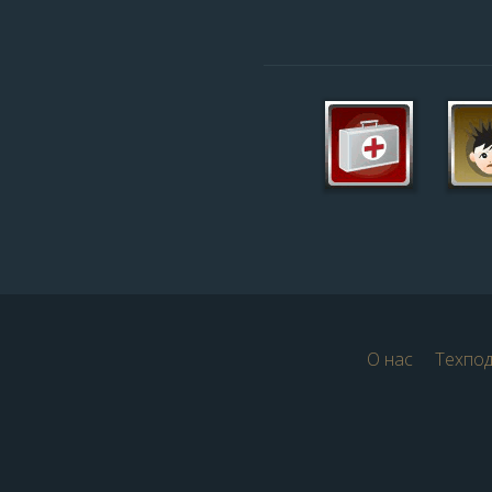
О нас
Техпо