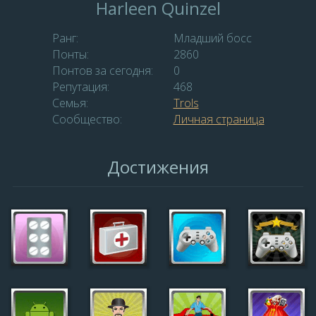
Harleen Quinzel
Ранг:
Младший босс
Понты:
2860
Понтов за сегодня:
0
Репутация:
468
Семья:
Trols
Сообщество:
Личная страница
Достижения