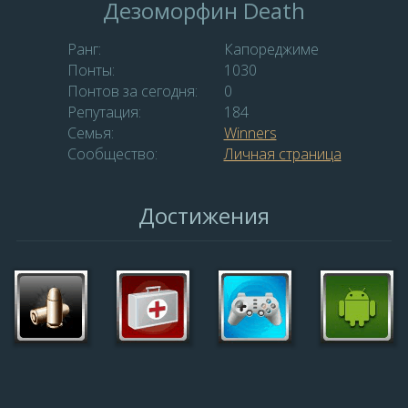
Дезоморфин Death
Ранг:
Капореджиме
Понты:
1030
Понтов за сегодня:
0
Репутация:
184
Семья:
Winners
Сообщество:
Личная страница
Достижения