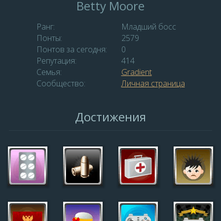
Betty Moore
Ранг:
Младший босс
Понты:
2579
Понтов за сегодня:
0
Репутация:
414
Семья:
Gradient
Сообщество:
Личная страница
Достижения