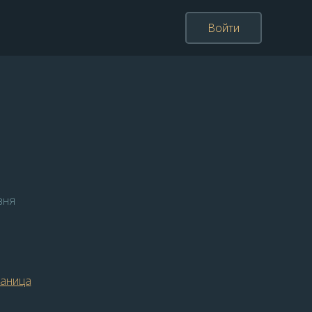
Войти
вня
раница