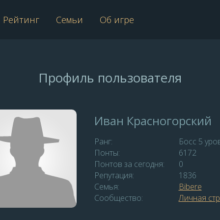
Рейтинг
Семьи
Об игре
Профиль пользователя
Иван Красногорский
Ранг:
Босс 5 уро
Понты:
6172
Понтов за сегодня:
0
Репутация:
1836
Семья:
Bibere
Сообщество:
Личная ст