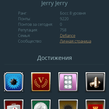
Jerry Jerry
Ранг:
Босс 8 уровня
Понты:
9220
Понтов за сегодня:
0
Репутация:
758
Семья:
Defiance
Сообщество:
Личная страница
Достижения