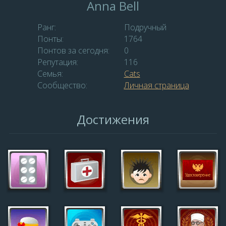
Anna Bell
Ранг:
Подручный
Понты:
1764
Понтов за сегодня:
0
Репутация:
116
Семья:
Сats
Сообщество:
Личная страница
Достижения