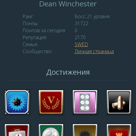
Dean Winchester
Ранг:
Босс 21 уровня
Понты:
31722
Понтов за сегодня:
0
Репутация:
2170
Семья:
SWED
Сообщество:
Личная страница
Достижения