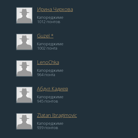
Ирина Чиркова
Капореджиме
1012 понтов
Guzel *
Капореджиме
1002 понта
LenoChka
Капореджиме
964 понта
Абдул Кадиев
Капореджиме
945 понтов
Zlatan Ibragimovic
Капореджиме
939 понтов