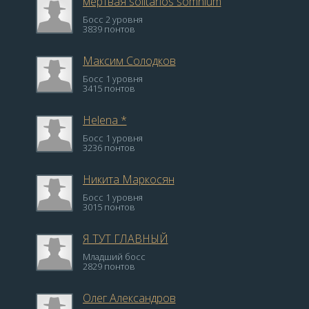
мёртвая solitarios somnium
Босс 2 уровня
3839 понтов
Максим Солодков
Босс 1 уровня
3415 понтов
Hеlеna *
Босс 1 уровня
3236 понтов
Никита Маркосян
Босс 1 уровня
3015 понтов
Я ТУТ ГЛАВНЫЙ
Младший босс
2829 понтов
Олег Александров