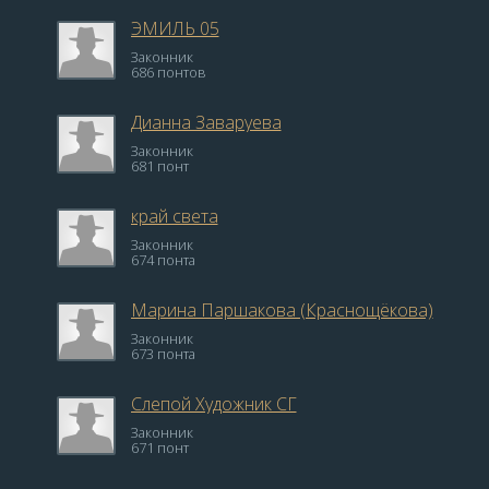
ЭМИЛЬ 05
Законник
686 понтов
Дианна Заваруева
Законник
681 понт
край света
Законник
674 понта
Марина Паршакова (Краснощёкова)
Законник
673 понта
Слепой Художник СГ
Законник
671 понт