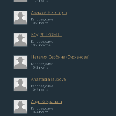
1124 понта
Алексей Веневцев
Капореджиме
1063 понта
БОДРЯЧКОМ III
Капореджиме
1055 понтов
Наталия Сербина (Бурханова)
Капореджиме
1043 понта
Anastasiia Isupova
Капореджиме
1043 понта
Андрей Братков
Капореджиме
1024 понта