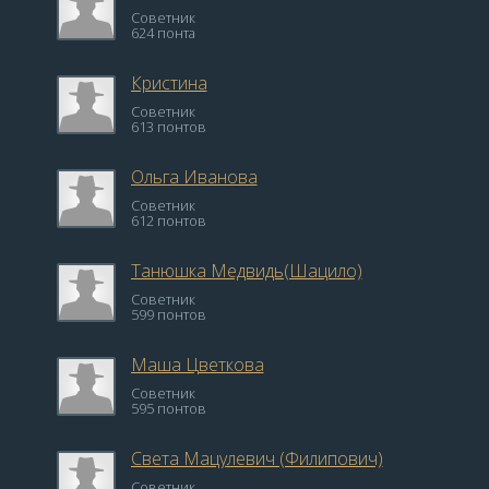
Советник
624 понта
Кристина
Советник
613 понтов
Ольга Иванова
Советник
612 понтов
Танюшка Медвидь(Шацило)
Советник
599 понтов
Маша Цветкова
Советник
595 понтов
Света Мацулевич (Филипович)
Советник