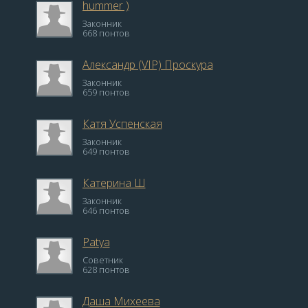
hummer )
Законник
668 понтов
Александр (VIP) Проскура
Законник
659 понтов
Катя Успенская
Законник
649 понтов
Катерина Ш
Законник
646 понтов
Patya
Советник
628 понтов
Даша Михеева