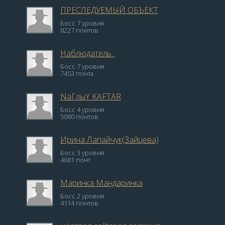
ПРЕСЛЕДУЕМЫЙ ОБЪЕКТ
Босс 7 уровня
8227 понтов
Наблюдатель .
Босс 7 уровня
7453 понта
NаГлыY KAFTAR
Босс 4 уровня
5080 понтов
Ирина Лапайчук(Зайцева)
Босс 3 уровня
4681 понт
Маринка Мандаринка
Босс 2 уровня
4114 понтов