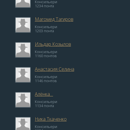
Консильери
1234 понта
Магомед Тагиров
Консильери
1203 понта
Ильдар Козылов
Консильери
1160 понтов
Анастасия Селина
Консильери
1146 понтов
Алёнка _
Консильери
1134 понта
Ника Ткаченко
Консильери