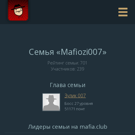
Семья «Mafiozi007»
Рейтинг семьи: 701
Участников: 239
Глава семьи
Зулик 007
Босс 27 уровня
51171 понт
Лидеры семьи на mafia.club