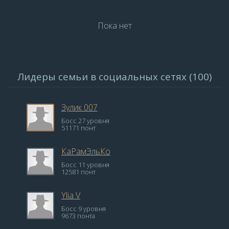
Пока нет
Лидеры семьи в социальных сетях (100)
Зулик 007
Босс 27 уровня
51171 понт
КаРамЭльКо
Босс 11 уровня
12581 понт
Ylia V
Босс 9 уровня
9673 понта