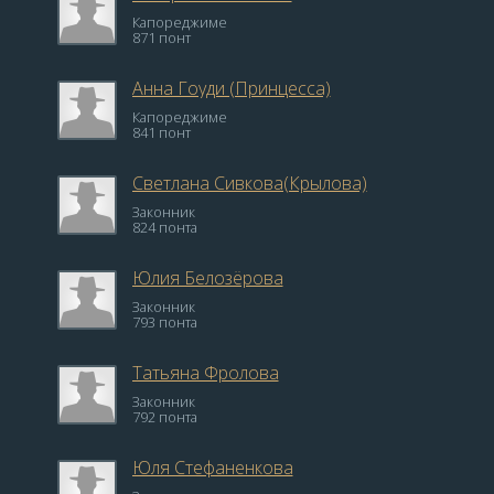
Капореджиме
871 понт
Анна Гоуди (Принцесса)
Капореджиме
841 понт
Светлана Сивкова(Крылова)
Законник
824 понта
Юлия Белозёрова
Законник
793 понта
Татьяна Фролова
Законник
792 понта
Юля Стефаненкова