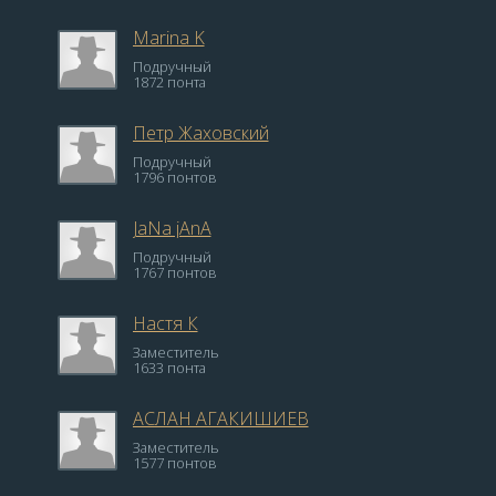
Marina K
Подручный
1872 понта
Петр Жаховский
Подручный
1796 понтов
JaNa jAnA
Подручный
1767 понтов
Настя К
Заместитель
1633 понта
АСЛАН АГАКИШИЕВ
Заместитель
1577 понтов