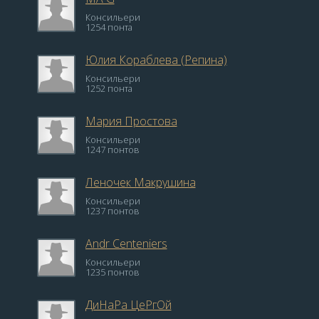
Консильери
1254 понта
Юлия Кораблева (Репина)
Консильери
1252 понта
Мария Простова
Консильери
1247 понтов
Леночек Макрушина
Консильери
1237 понтов
Andr Centeniers
Консильери
1235 понтов
ДиНаРа ЦеРгОй