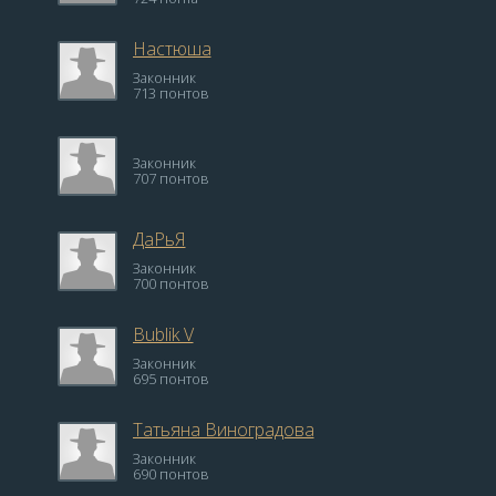
Настюша
Законник
713 понтов
Законник
707 понтов
ДаРьЯ
Законник
700 понтов
Bublik V
Законник
695 понтов
Татьяна Виноградова
Законник
690 понтов