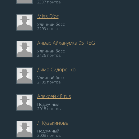
2337 понтов
Miss Dior
Уличный босс
2293 понта
Анвар Айханумка 05 REG
Уличный босс
2126 понтов
Дима Сидоренко
Уличный босс
2105 понтов
Алексей 48 rus
Подручный
2018 понтов
Л Кузькинова
Подручный
2008 понтов