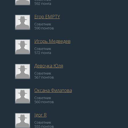
592 понта
Егор EMPTY
Советник
590 понтов
Игорь Медведев
Советник
572 понта
Девочка Юля
Советник
567 понтов
Оксана Филатова
Советник
560 понтов
Igor R
Советник
555 понтов