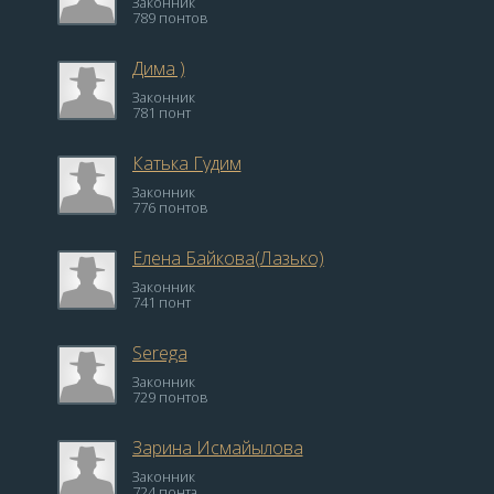
Законник
789 понтов
Дима )
Законник
781 понт
Катька Гудим
Законник
776 понтов
Елена Байкова(Лазько)
Законник
741 понт
Serega
Законник
729 понтов
Зарина Исмайылова
Законник
724 понта