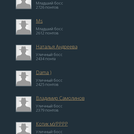
Младший босс
2726 понтов
Ms
Младший босс
2612 понтов
Наталья Андреева
Уличный босс
2434 понта
Dama )
Уличный босс
2425 понтов
Владимир Самолинов
Уличный босс
2379 понтов
Котик мУРРРР
Уличный босс