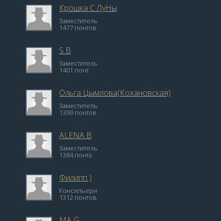
Крошка С ЛуНы
Заместитель
1477 понтов
S B
Заместитель
1401 понт
Ольга Цымлова(Кохановская)
Заместитель
1399 понтов
ALENA B
Заместитель
1384 понта
Филипп )
Консильери
1312 понтов
MA G