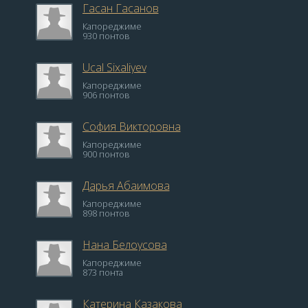
Гасан Гасанов
Капореджиме
930 понтов
Ucal Sixaliyev
Капореджиме
906 понтов
София Викторовна
Капореджиме
900 понтов
Дарья Абаимова
Капореджиме
898 понтов
Нана Белоусова
Капореджиме
873 понта
Катерина Казакова