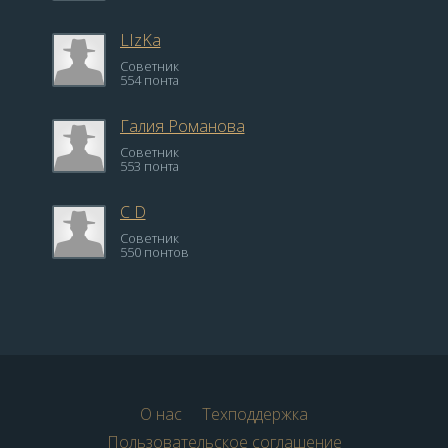
LIzKa
Советник
554 понта
Галия Романова
Советник
553 понта
C D
Советник
550 понтов
О нас
Техподдержка
Пользовательское соглашение