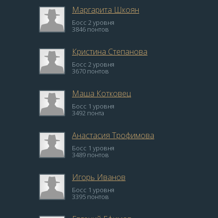
Маргарита Шкоян
Босс 2 уровня
3846 понтов
Кристина Степанова
Босс 2 уровня
3670 понтов
Маша Котковец
Босс 1 уровня
3492 понта
Анастасия Трофимова
Босс 1 уровня
3489 понтов
Игорь Иванов
Босс 1 уровня
3395 понтов