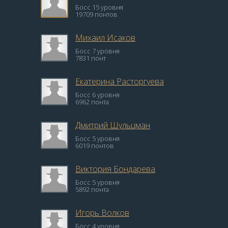
Босс 15 уровня
19709 понтов
Михаил Исаков
Босс 7 уровня
7831 понт
Екатерина Расторгуева
Босс 6 уровня
6962 понта
Дмитрий Шульцман
Босс 5 уровня
6019 понтов
Виктория Бондарева
Босс 5 уровня
5892 понта
Игорь Волков
Босс 4 уровня