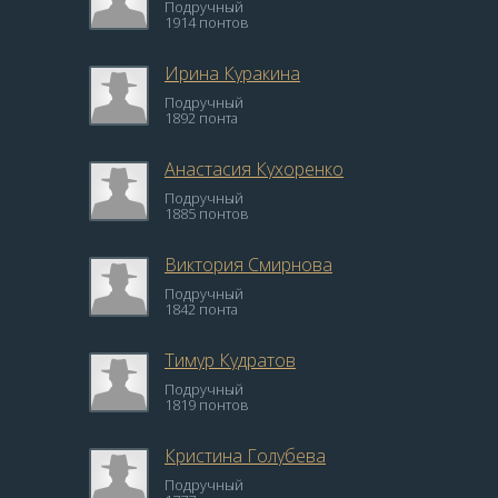
Подручный
1914 понтов
Ирина Куракина
Подручный
1892 понта
Анастасия Кухоренко
Подручный
1885 понтов
Виктория Смирнова
Подручный
1842 понта
Тимур Кудратов
Подручный
1819 понтов
Кристина Голубева
Подручный