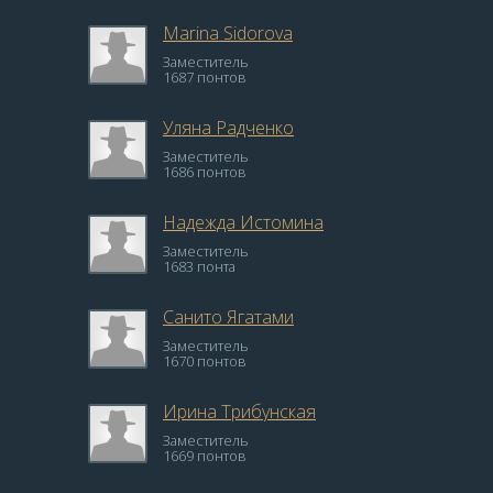
Marina Sidorova
Заместитель
1687 понтов
Уляна Радченко
Заместитель
1686 понтов
Надежда Истомина
Заместитель
1683 понта
Санито Ягатами
Заместитель
1670 понтов
Ирина Трибунская
Заместитель
1669 понтов