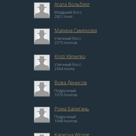
Агата Вольберг
Младший босс
2821 понт
Марина Смирнова
Уличный босс
2375 понтов
Kristi Klimenko
Уличный босс
2364 понта
Вова Денисов
Подручный
1970 понтов
Рома Баригань
Подручный
1948 понтов
Kaneoya Wrong