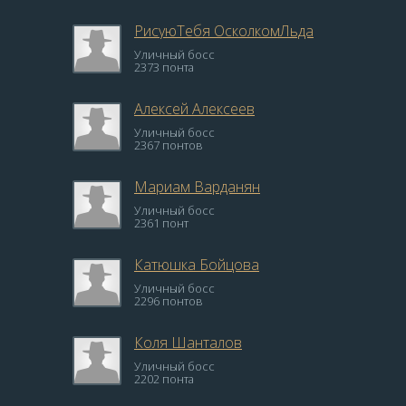
РисуюТебя ОсколкомЛьда
Уличный босс
2373 понта
Алексей Алексеев
Уличный босс
2367 понтов
Мариам Варданян
Уличный босс
2361 понт
Катюшка Бойцова
Уличный босс
2296 понтов
Коля Шанталов
Уличный босс
2202 понта