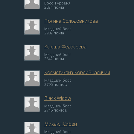
Босс 1 уровня
3034 понта
Полина Солодовникова
Младший босс
2902 понта
Ксюша Федосеева
Младший босс
2842 понта
Косметикаиз КореиВналичии
Младший босс
2795 понтов
Black Widow
Младший босс
2745 понтов
Михаил Сибен
Младший босс