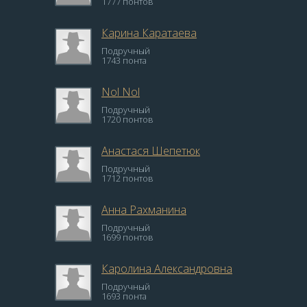
1777 понтов
Карина Каратаева
Подручный
1743 понта
Nol Nol
Подручный
1720 понтов
Анастася Шепетюк
Подручный
1712 понтов
Анна Рахманина
Подручный
1699 понтов
Каролина Александровна
Подручный
1693 понта