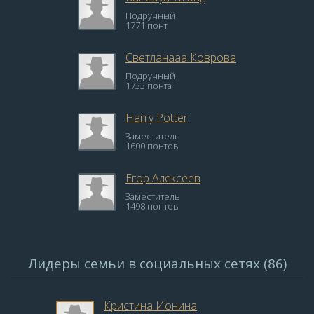
Подручный
1771 понт
Светланааа Коврова
Подручный
1733 понта
Harry Potter
Заместитель
1600 понтов
Егор Алексеев
Заместитель
1498 понтов
Лидеры семьи в социальных сетях (86)
Кристина Ионина