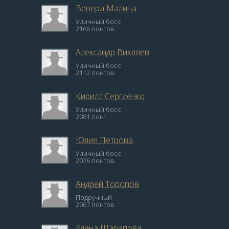
Венера Малина
Уличный босс
2166 понтов
Александр Вихляев
Уличный босс
2112 понтов
Кирилл Сергиенко
Уличный босс
2081 понт
Юлия Петрова
Уличный босс
2076 понтов
Андрей Торопов
Подручный
2067 понтов
Елена Шарапова