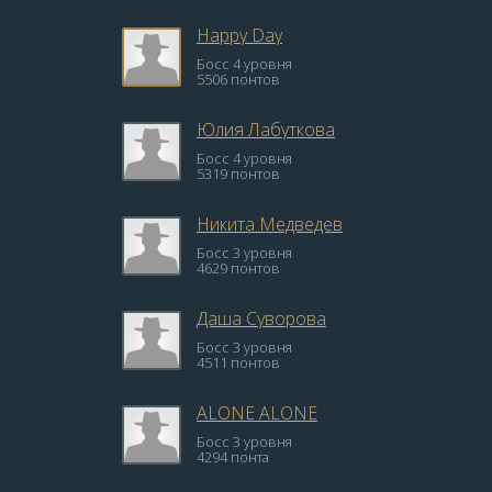
Happy Day
Босс 4 уровня
5506 понтов
Юлия Лабуткова
Босс 4 уровня
5319 понтов
Никита Медведев
Босс 3 уровня
4629 понтов
Даша Суворова
Босс 3 уровня
4511 понтов
ALONE ALONE
Босс 3 уровня
4294 понта