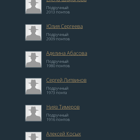
Подручный
2013 понтов
Юлия Сергеева
Подручный
2009 понтов
Аделина Абасова
Подручный
1980 понтов
Сергей Литвинов
Подручный
1973 понта
Нияз Тимеров
Подручный
1916 понтов
Алексей Косых