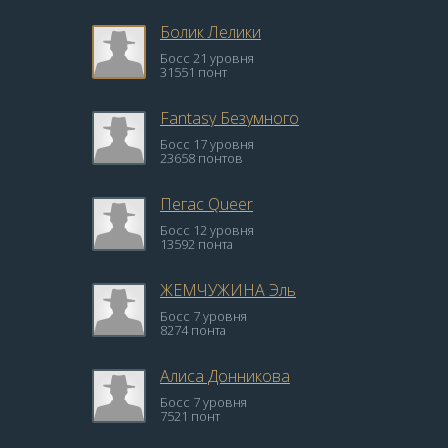
Болик Лелики
Босс 21 уровня
31551 понт
Fantasy Безумного
Босс 17 уровня
23658 понтов
Пегас Queer
Босс 12 уровня
13592 понта
ЖЕМЧУЖИНА Эль
Босс 7 уровня
8274 понта
Алиса Донникова
Босс 7 уровня
7521 понт