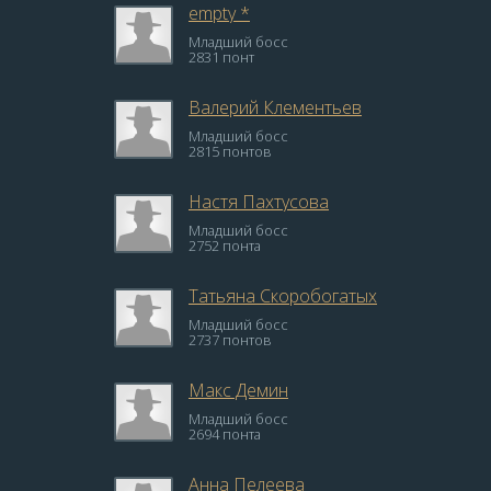
empty *
Младший босс
2831 понт
Валерий Клементьев
Младший босс
2815 понтов
Настя Пахтусова
Младший босс
2752 понта
Татьяна Скоробогатых
Младший босс
2737 понтов
Макс Демин
Младший босс
2694 понта
Анна Пелеева