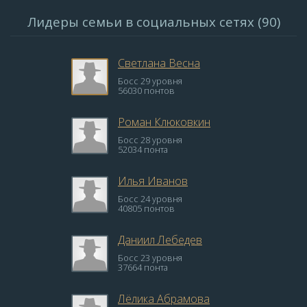
Лидеры семьи в социальных сетях (90)
Светлана Весна
Босс 29 уровня
56030 понтов
Роман Клюковкин
Босс 28 уровня
52034 понта
Илья Иванов
Босс 24 уровня
40805 понтов
Даниил Лебедев
Босс 23 уровня
37664 понта
Лёлика Абрамова