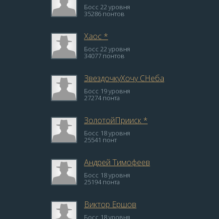
Босс 22 уровня
35286 понтов
Хаос *
Босс 22 уровня
34077 понтов
ЗвездочкуХочу СНеба
Босс 19 уровня
27274 понта
ЗолотойПрииск *
Босс 18 уровня
25541 понт
Андрей Тимофеев
Босс 18 уровня
25194 понта
Виктор Ершов
Босс 18 уровня