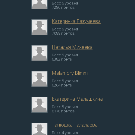
Босс 6 уровня
7280 понтов
Катеринка Разумеева
Босс 6 уровня
7089 понтов
Наталья Михеева
Босс 5 уровня
6382 понта
Melamory Blimm
Босс 5 уровня
6264 понта
Екатерина Малашкина
Босс 5 уровня
6178 понтов
Танюшка Талалаева
Босс 4 уровня