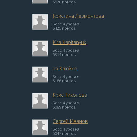
5520 понтов
Кристина Лермонтова
Босс 4 уровня
5425 понтов
Kira Kapitanyuk
Босс 4 уровня
5314 понтов
ра Клюйко
Босс 4 уровня
5186 понтов
Крис Тихонова
Босс 4 уровня
5089 понтов
Сергей Иванов
Босс 4 уровня
5047 понтов