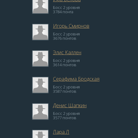
Босс 2 уровня
3784 понта
Игорь Смирнов
Босс 2 уровня
3676 понтов
Элис Каллен
Босс 2 уровня
3614 понтов
Серафима Бродская
Босс 2 уровня
3587 понтов
Денис Шапкин
Босс 2 уровня
3577 понтов
Лара Л