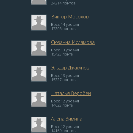
24214 понтов
Виктор Мосолов
Босс 14 уровня
17206 понтов
Сюзанна Исламова
Босс 13 уровня
15423 понта
Эльдар Джакупов
Босс 13 уровня
15227 понтов
Наталья Веробей
Босс 12 уровня
14623 понта
Алёна Зимина
Босс 12 уровня
14169 понтов