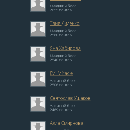
Младший босс
2655 понтов
Таня Диденко
Младший босс
2580 понтов
Яна Хабирова
Младший босс
2540 понтов
Evil Miracle
Уличный босс
2506 понтов
Святослав Ушаков
Уличный босс
2469 понтов
Алла Смирнова