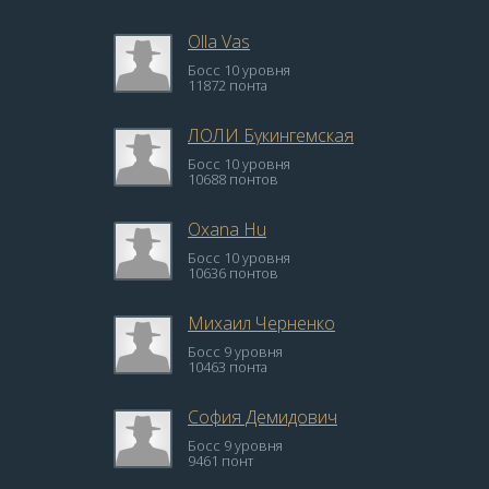
Olla Vas
Босс 10 уровня
11872 понта
ЛОЛИ Букингемская
Босс 10 уровня
10688 понтов
Oxana Hu
Босс 10 уровня
10636 понтов
Михаил Черненко
Босс 9 уровня
10463 понта
София Демидович
Босс 9 уровня
9461 понт