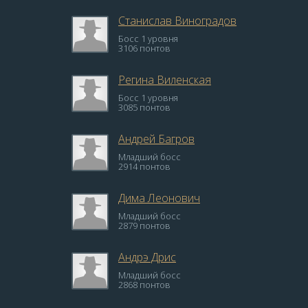
Станислав Виноградов
Босс 1 уровня
3106 понтов
Регина Виленская
Босс 1 уровня
3085 понтов
Андрей Багров
Младший босс
2914 понтов
Дима Леонович
Младший босс
2879 понтов
Андрэ Дрис
Младший босс
2868 понтов