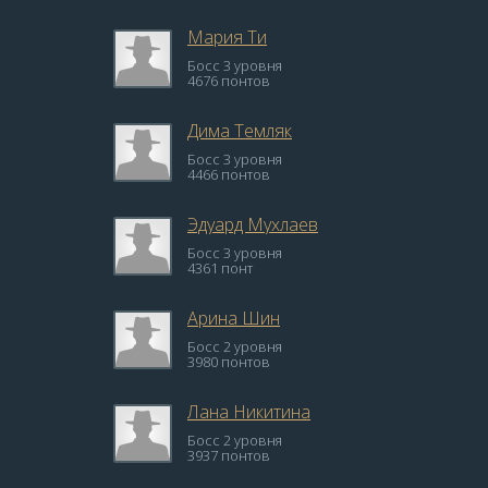
Мария Ти
Босс 3 уровня
4676 понтов
Дима Темляк
Босс 3 уровня
4466 понтов
Эдуард Мухлаев
Босс 3 уровня
4361 понт
Арина Шин
Босс 2 уровня
3980 понтов
Лана Никитина
Босс 2 уровня
3937 понтов