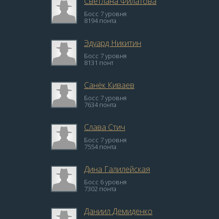
Светлана Филатова
Босс 7 уровня
8194 понта
Эдуард Никитин
Босс 7 уровня
8131 понт
Санёк Киваев
Босс 7 уровня
7634 понта
Слава Стич
Босс 7 уровня
7554 понта
Дина Галилейская
Босс 6 уровня
7302 понта
Даниил Демиденко