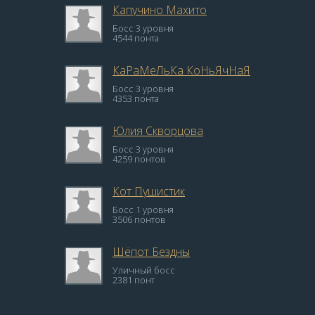
Капучино Махито
Босс 3 уровня
4544 понта
КаРаМеЛьКа КоНьЯчНаЯ
Босс 3 уровня
4353 понта
Юлия Скворцова
Босс 3 уровня
4259 понтов
Кот Пушистик
Босс 1 уровня
3506 понтов
Шёпот Бездны
Уличный босс
2381 понт