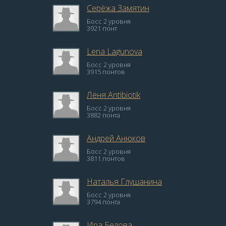
Серёжа Замятин
Босс 2 уровня
3921 понт
Lena Lagunova
Босс 2 уровня
3915 понтов
Лёня Antibiotik
Босс 2 уровня
3882 понта
Андрей Анюков
Босс 2 уровня
3811 понтов
Наталья Глушанина
Босс 2 уровня
3794 понта
Ира Белова