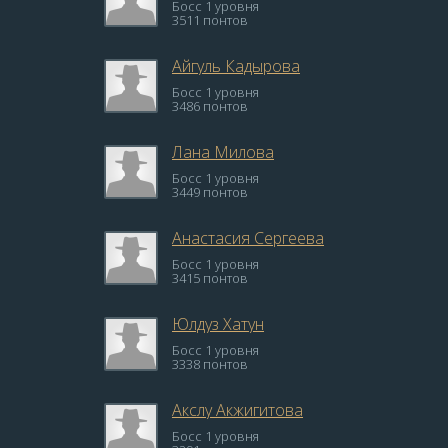
Босс 1 уровня
3511 понтов
Айгуль Кадырова
Босс 1 уровня
3486 понтов
Лана Милова
Босс 1 уровня
3449 понтов
Анастасия Сергеева
Босс 1 уровня
3415 понтов
Юлдуз Хатун
Босс 1 уровня
3338 понтов
Акслу Акжигитова
Босс 1 уровня