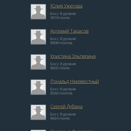
Юлия Ужегова
Босс 8 уровня
9074 понта
Артемий Тарасов
Босс 8 уровня
8908 понтов
Кристина Эльперина
Босс 8 уровня
8603 понта
Рональд Неизвестный
Босс 8 уровня
8560 понтов
Сергей Дубина
Босс 8 уровня
8434 понта