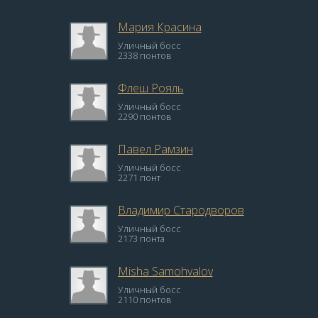
Мария Красина
Уличный босс
2338 понтов
Флеш Рояль
Уличный босс
2290 понтов
Павел Рамзин
Уличный босс
2271 понт
Владимир Стародворов
Уличный босс
2173 понта
Misha Samohvalov
Уличный босс
2110 понтов