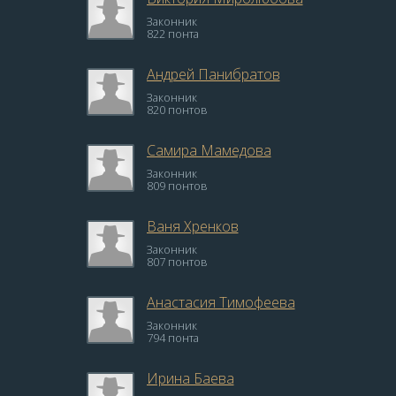
Законник
822 понта
Андрей Панибратов
Законник
820 понтов
Самира Мамедова
Законник
809 понтов
Ваня Хренков
Законник
807 понтов
Анастасия Тимофеева
Законник
794 понта
Ирина Баева