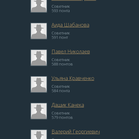
Советник
593 понта
Аида Шабанова
Советник
591 понт
Павел Николаев
Советник
588 понтов
Ульяна Кравченко
Советник
584 понта
Дашик Канека
Советник
579 понтов
Валерий Георгиевич