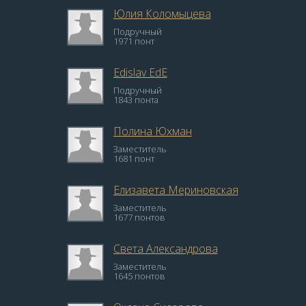
Юлия Коломыцева
Подручный
1971 понт
Edislav EdE
Подручный
1843 понта
Полина Юхман
Заместитель
1681 понт
Елизавета Мериновская
Заместитель
1677 понтов
Света Александрова
Заместитель
1645 понтов