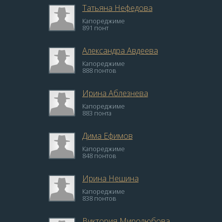
Татьяна Нефедова
Капореджиме
891 понт
Александра Авдеева
Капореджиме
888 понтов
Ирина Аблезнева
Капореджиме
883 понта
Дима Ефимов
Капореджиме
848 понтов
Ирина Нешина
Капореджиме
838 понтов
Виктория Миролюбова