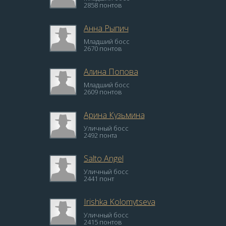
2858 понтов
Анна Рыпич
Младший босс
2670 понтов
Алина Попова
Младший босс
2609 понтов
Арина Кузьмина
Уличный босс
2492 понта
Salto Angel
Уличный босс
2441 понт
Irishka Kolomytseva
Уличный босс
2415 понтов