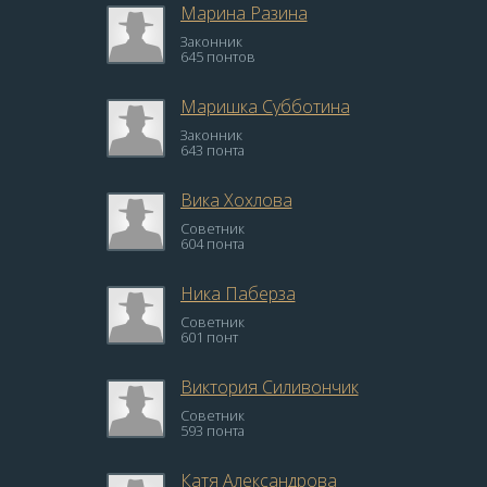
Марина Разина
Законник
645 понтов
Маришка Субботина
Законник
643 понта
Вика Хохлова
Советник
604 понта
Ника Паберза
Советник
601 понт
Виктория Силивончик
Советник
593 понта
Катя Александрова