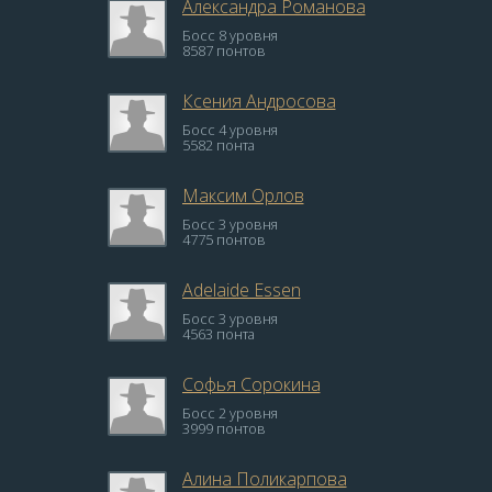
Александра Романова
Босс 8 уровня
8587 понтов
Ксения Андросова
Босс 4 уровня
5582 понта
Максим Орлов
Босс 3 уровня
4775 понтов
Adelaide Essen
Босс 3 уровня
4563 понта
Софья Сорокина
Босс 2 уровня
3999 понтов
Алина Поликарпова