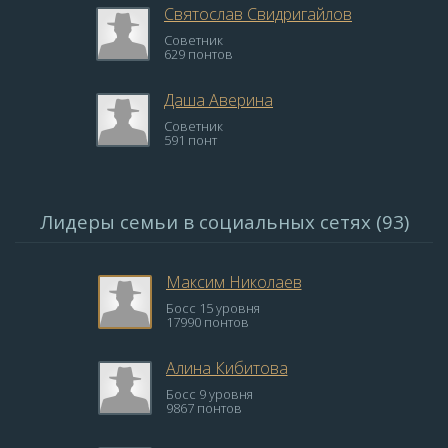
Святослав Свидригайлов
Советник
629 понтов
Даша Аверина
Советник
591 понт
Лидеры семьи в социальных сетях (93)
Максим Николаев
Босс 15 уровня
17990 понтов
Алина Кибитова
Босс 9 уровня
9867 понтов