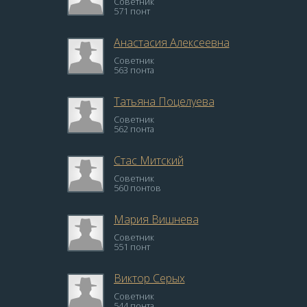
Советник
571 понт
Анастасия Алексеевна
Советник
563 понта
Татьяна Поцелуева
Советник
562 понта
Стас Митский
Советник
560 понтов
Мария Вишнева
Советник
551 понт
Виктор Серых
Советник
544 понта