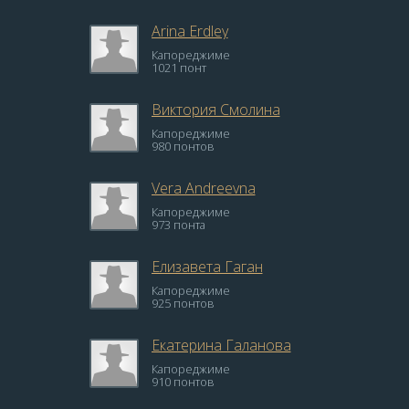
Arina Erdley
Капореджиме
1021 понт
Виктория Смолина
Капореджиме
980 понтов
Vera Andreevna
Капореджиме
973 понта
Елизавета Гаган
Капореджиме
925 понтов
Екатерина Галанова
Капореджиме
910 понтов