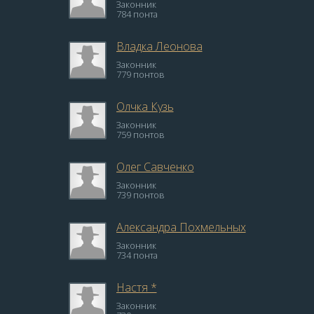
Законник
784 понта
Владка Леонова
Законник
779 понтов
Олчка Кузь
Законник
759 понтов
Олег Савченко
Законник
739 понтов
Александра Похмельных
Законник
734 понта
Настя *
Законник