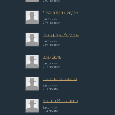
730 понтов
Леона ван Лейден
Законник
725 понтов
Екатерина Родкина
Законник
715 понтов
гор Дйчук
Законник
707 понтов
Полина Конькова
Законник
703 понта
Алёнка Ильгачёва
Законник
684 понта