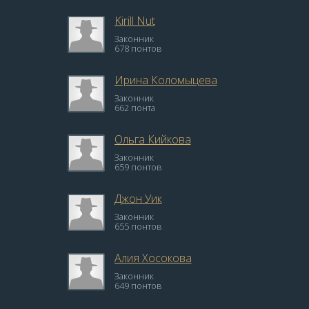
Kirill Nut
Законник
678 понтов
Ирина Коломыцева
Законник
662 понта
Ольга Кийкова
Законник
659 понтов
Джон Уик
Законник
655 понтов
Алия Хосокова
Законник
649 понтов