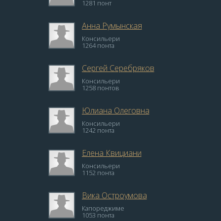
1281 понт
Анна Румынская
Консильери
1264 понта
Сергей Серебряков
Консильери
1258 понтов
Юлиана Олеговна
Консильери
1242 понта
Елена Квициани
Консильери
1152 понта
Вика Остроумова
Капореджиме
1053 понта