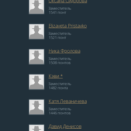
Оксана Сидорова
Заместитель
1541 понт
Elizaveta Pristavko
Заместитель
1521 понт
Ника Фролова
Заместитель
1508 понтов
Кэви *
Заместитель
1482 понта
Катя Леваничева
Заместитель
1446 понтов
Давид Денисов