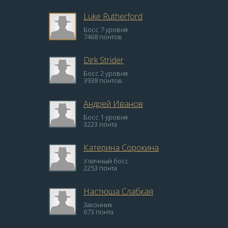
Luke Rutherford
Босс 7 уровня
7468 понтов
Dirk Strider
Босс 2 уровня
3938 понтов
Андрей Иванов
Босс 1 уровня
3223 понта
Катерина Сорокина
Уличный босс
2253 понта
Настюша Слабкая
Законник
673 понта