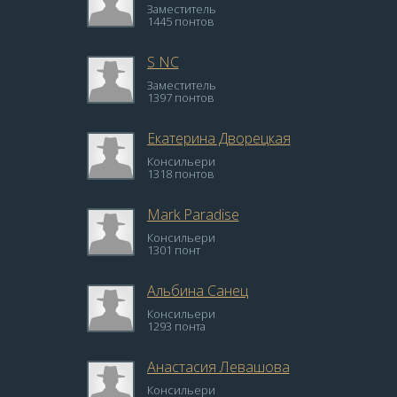
Заместитель
1445 понтов
S NC
Заместитель
1397 понтов
Екатерина Дворецкая
Консильери
1318 понтов
Mark Paradise
Консильери
1301 понт
Альбина Санец
Консильери
1293 понта
Анастасия Левашова
Консильери