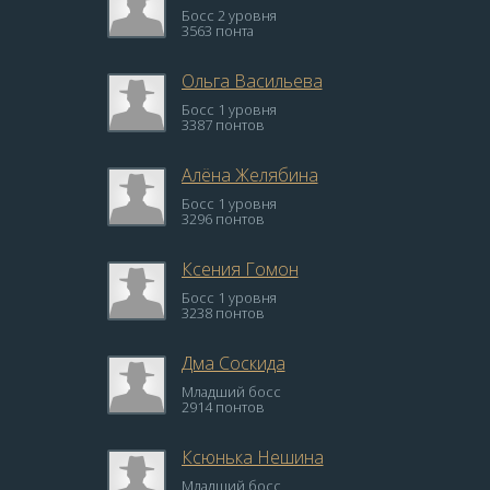
Босс 2 уровня
3563 понта
Ольга Васильева
Босс 1 уровня
3387 понтов
Алёна Желябина
Босс 1 уровня
3296 понтов
Ксения Гомон
Босс 1 уровня
3238 понтов
Дма Соскида
Младший босс
2914 понтов
Ксюнька Нешина
Младший босс