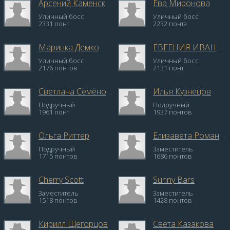
Арсений Каменских
Ева Миронова
Уличный босс
Уличный босс
2331 понт
2232 понта
Маринка Демко
ЕВГЕНИЯ ИВАНОВА
Уличный босс
Уличный босс
2176 понтов
2131 понт
Светлана Семёнова
Илья Кузнецов
Подручный
Подручный
1961 понт
1937 понтов
Ольга Риттер
Елизавета Романова
Подручный
Заместитель
1715 понтов
1686 понтов
Cherry Scott
Sunny Bars
Заместитель
Заместитель
1518 понтов
1428 понтов
Кирилл Щегорцов
Света Казакова