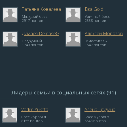
Татьяна Ковалева
Ева Gold
Младший босс
Уличный босс
2917 понтов
2338 понтов
Димася DemaseG
Алексей Морозов
Подручный
Заместитель
1740 понтов
1547 понтов
Лидеры семьи в социальных сетях (91)
Vadim Yukhta
Алёна Грудина
Босс 7 уровня
Босс 6 уровня
8155 понтов
6648 понтов