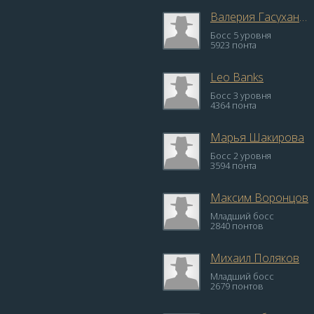
Валерия Гасуханова
Босс 5 уровня
5923 понта
Leo Banks
Босс 3 уровня
4364 понта
Марья Шакирова
Босс 2 уровня
3594 понта
Максим Воронцов
Младший босс
2840 понтов
Михаил Поляков
Младший босс
2679 понтов