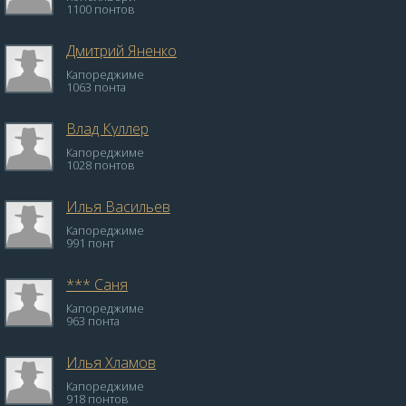
1100 понтов
Дмитрий Яненко
Капореджиме
1063 понта
Влад Куллер
Капореджиме
1028 понтов
Илья Васильев
Капореджиме
991 понт
*** Саня
Капореджиме
963 понта
Илья Хламов
Капореджиме
918 понтов