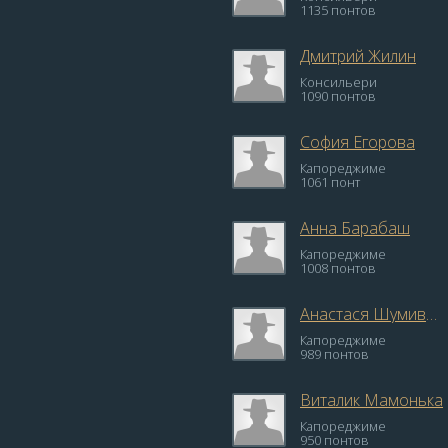
1135 понтов
Дмитрий Жилин
Консильери
1090 понтов
София Егорова
Капореджиме
1061 понт
Анна Барабаш
Капореджиме
1008 понтов
Анастася Шумивода
Капореджиме
989 понтов
Виталик Мамонька
Капореджиме
950 понтов