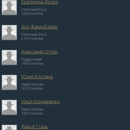
Екатерина Волкова
Уличный босс
2206 понтов
Зоя Жакенбаева
Уличный босс
2110 понтов
Александр Оттен
Подручный
1930 понтов
Юлия Костина
Заместитель
1670 понтов
Илья Бондаренко
Заместитель
1425 понтов
Дарья Сталь