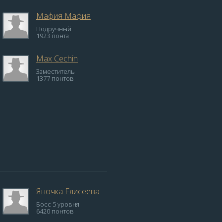
Мафия Мафия
Подручный
1923 понта
Max Cechin
Заместитель
1377 понтов
Яночка Елисеева
Босс 5 уровня
6420 понтов