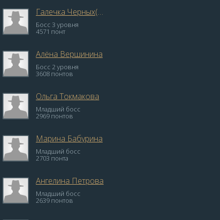
Галечка Черных(Игнатова)
Босс 3 уровня
4571 понт
Алёна Вершинина
Босс 2 уровня
3608 понтов
Ольга Токмакова
Младший босс
2969 понтов
Марина Бабурина
Младший босс
2703 понта
Ангелина Петрова
Младший босс
2639 понтов