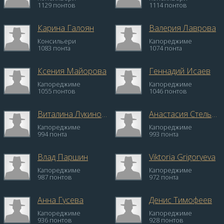
1129 понтов
1114 понтов
Карина Галоян
Валерия Лаврова
Консильери
Капореджиме
1083 понта
1074 понта
Ксения Майорова
Геннадий Исаев
Капореджиме
Капореджиме
1055 понтов
1046 понтов
Виталина Лукинова
Анастасия Стельмах
Капореджиме
Капореджиме
994 понта
993 понта
Влад Паршин
Viktoria Grigoryeva
Капореджиме
Капореджиме
987 понтов
972 понта
Анна Гусева
Денис Тимофеев
Капореджиме
Капореджиме
936 понтов
928 понтов