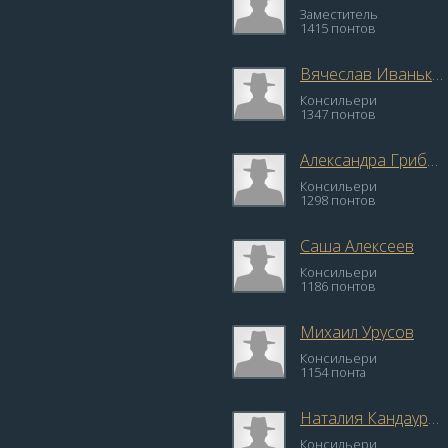
Заместитель
1415 понтов
Вячеслав Иваньков
Консильери
1347 понтов
Александра Грибкова
Консильери
1298 понтов
Саша Алексеев
Консильери
1186 понтов
Михаил Урусов
Консильери
1154 понта
Наталия Кандаурова
Консильери