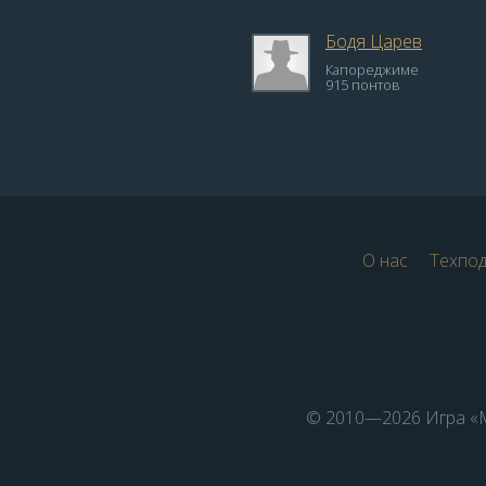
Бодя Царев
Капореджиме
915 понтов
О нас
Техпо
© 2010—2026 Игра «М