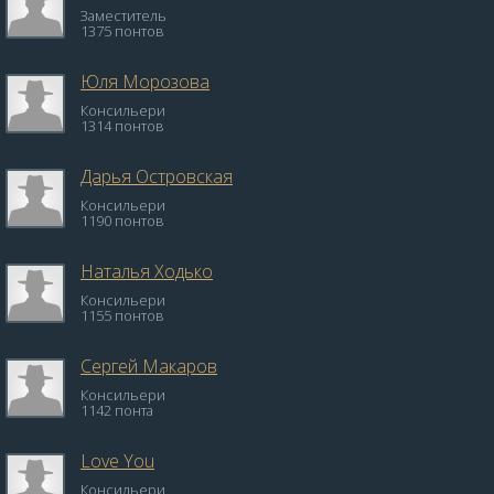
Заместитель
1375 понтов
Юля Морозова
Консильери
1314 понтов
Дарья Островская
Консильери
1190 понтов
Наталья Ходько
Консильери
1155 понтов
Сергей Макаров
Консильери
1142 понта
Love You
Консильери