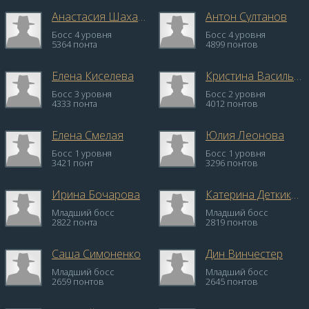
Анастасия Шаханова
Антон Султанов
Босс 4 уровня
Босс 4 уровня
5364 понта
4899 понтов
Елена Киселева
Кристина Васильева
Босс 3 уровня
Босс 2 уровня
4333 понта
4012 понтов
Елена Смелая
Юлия Леонова
Босс 1 уровня
Босс 1 уровня
3421 понт
3296 понтов
Ирина Бочарова
Катерина Деткиконфетки
Младший босс
Младший босс
2822 понта
2819 понтов
Саша Симоненко
Дин Винчестер
Младший босс
Младший босс
2659 понтов
2645 понтов