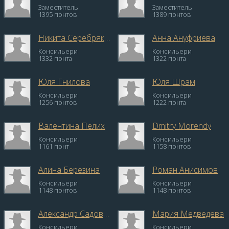
Заместитель
Заместитель
1395 понтов
1389 понтов
Никита Серебряков
Анна Ануфриева
Консильери
Консильери
1332 понта
1322 понта
Юля Гнилова
Юля Шрам
Консильери
Консильери
1256 понтов
1222 понта
Валентина Пелих
Dmitry Morendy
Консильери
Консильери
1161 понт
1158 понтов
Алина Березина
Роман Анисимов
Консильери
Консильери
1148 понтов
1148 понтов
Александр Садовой
Мария Медведева
Консильери
Консильери