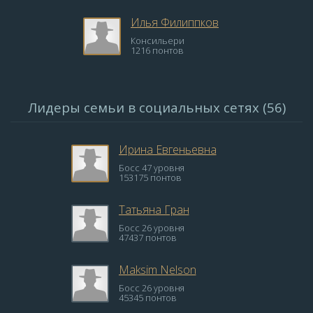
Илья Филиппков
Консильери
1216 понтов
Лидеры семьи в социальных сетях (56)
Ирина Евгеньевна
Босс 47 уровня
153175 понтов
Татьяна Гран
Босс 26 уровня
47437 понтов
Maksim Nelson
Босс 26 уровня
45345 понтов