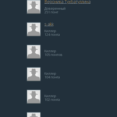
Вероника Тухбатуллина
Доверенный
251 понт
s akk
Киллер
124 понта
Киллер
105 понтов
Киллер
104 понта
Киллер
102 понта