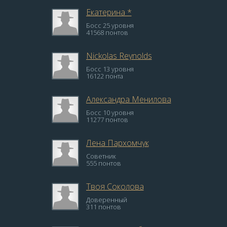
Екатерина *
Босс 25 уровня
41568 понтов
Nickolas Reynolds
Босс 13 уровня
16122 понта
Александра Менилова
Босс 10 уровня
11277 понтов
Лена Пархомчук
Советник
555 понтов
Твоя Соколова
Доверенный
311 понтов