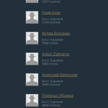
5287 понтов
Надя Кули
Босс 4 уровня
5169 понтов
Артем Воронин
Босс 4 уровня
5082 понта
Anton Zakharov
Босс 4 уровня
5003 понта
Анатолий Береснев
Босс 4 уровня
4945 понтов
Лоренцо Ибарра
Босс 3 уровня
4840 понтов