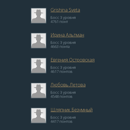
Grishina Sveta
Босс 3 уровня
4761 понт
Ирина Альтман
Босс 3 уровня
4663 понта
Евгения Островская
Босс 3 уровня
4617 понтов
Любовь Летова
Босс 3 уровня
4548 понтов
Шляпник Безумный
Босс 3 уровня
4417 понтов