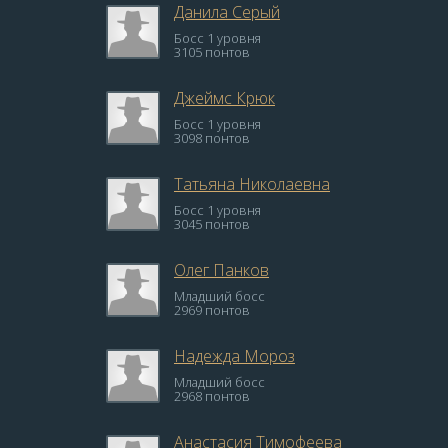
Данила Серый
Босс 1 уровня
3105 понтов
Джеймс Крюк
Босс 1 уровня
3098 понтов
Татьяна Николаевна
Босс 1 уровня
3045 понтов
Олег Панков
Младший босс
2969 понтов
Надежда Мороз
Младший босс
2968 понтов
Анастасия Тимофеева