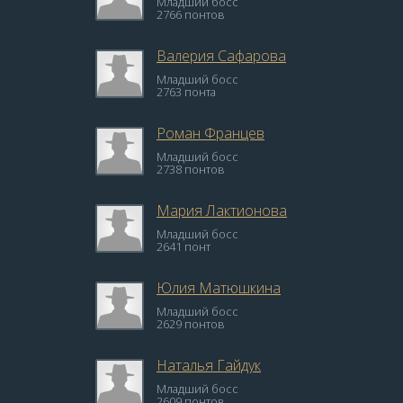
Младший босс
2766 понтов
Валерия Сафарова
Младший босс
2763 понта
Роман Францев
Младший босс
2738 понтов
Мария Лактионова
Младший босс
2641 понт
Юлия Матюшкина
Младший босс
2629 понтов
Наталья Гайдук
Младший босс
2609 понтов