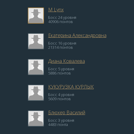
M Lynx
Босс 24 уровня
40906 понтов
Екатерина Александровна
Босс 16 уровня
21314 понтов
Диана Ковалева
Босс 5 уровня
5886 понтов
КУКУРУЗКА КУРЛЫК
Босс 4 уровня
5609 понтов
Блюхер Василий
Босс 3 уровня
4483 понта