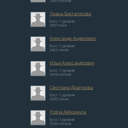
3565 понтов
Лиана Биктагирова
Босс 1 уровня
3501 понт
Александр Андреевич
Босс 1 уровня
3422 понта
Илья Александрович
Босс 1 уровня
3418 понтов
Светлана Драгунова
Босс 1 уровня
3292 понта
Polina Alekseevna
Босс 1 уровня
3256 понтов