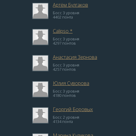
Артём Булгаков
Босс 3 уровня
4402 понта
Calipso *
Босс 3 уровня
4297 понтов
Анастасия Зернова
Босс 3 уровня
4257 понтов
Юлия Суворова
Босс 3 уровня
4180 понтов
Георгий Боровых
Босс 2 уровня
4134 понта
Марина Куликова