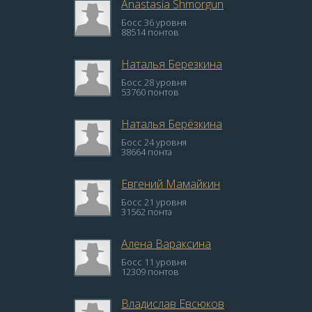
Anastasia Shmorgun
Босс 36 уровня
88514 понтов
Наталья Березкина
Босс 28 уровня
53760 понтов
Наталья Берёзкина
Босс 24 уровня
38664 понта
Евгений Мамайкин
Босс 21 уровня
31562 понта
Алена Вараксина
Босс 11 уровня
12309 понтов
Владислав Евсюков