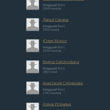
Младший босс
2959 понтов
Дарья Сарана
Младший босс
2923 понта
Юлия Мороз
Младший босс
2910 понтов
Regina Sokolovskaya
Младший босс
2851 понт
Анастасия Степанова
Младший босс
2787 понтов
Алена Исенина