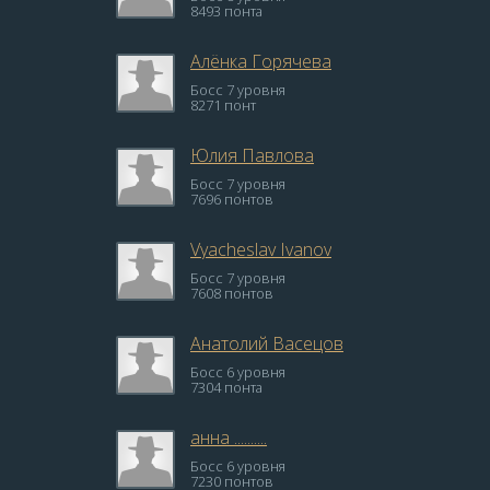
8493 понта
Алёнка Горячева
Босс 7 уровня
8271 понт
Юлия Павлова
Босс 7 уровня
7696 понтов
Vyacheslav Ivanov
Босс 7 уровня
7608 понтов
Анатолий Васецов
Босс 6 уровня
7304 понта
анна ..........
Босс 6 уровня
7230 понтов