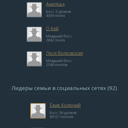
Анютка к
Босс 3 уровня
4304 понта
О Кей
Младший босс
2842 понта
Леся Волковская
Младший босс
2546 понтов
Лидеры семьи в социальных сетях (92)
Ёжик Колючий
Босс 36 уровня
89127 понтов