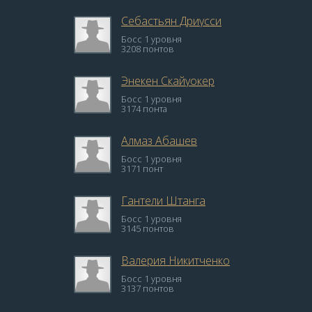
Себастьян Дриусси
Босс 1 уровня
3208 понтов
Энекен Скайуокер
Босс 1 уровня
3174 понта
Алмаз Абашев
Босс 1 уровня
3171 понт
Гантели Штанга
Босс 1 уровня
3145 понтов
Валерия Никитченко
Босс 1 уровня
3137 понтов