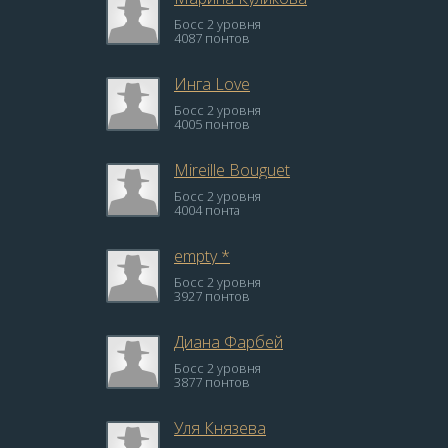
Босс 2 уровня
4087 понтов
Инга Love
Босс 2 уровня
4005 понтов
Mireille Bouguet
Босс 2 уровня
4004 понта
empty *
Босс 2 уровня
3927 понтов
Диана Фарбей
Босс 2 уровня
3877 понтов
Уля Князева