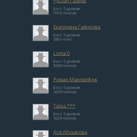
Руслан Галеев
Босс 5 уровня
5916 понтов
Екатерина Гафурова
Босс 5 уровня
5861 понт
Loma 0
Босс 5 уровня
5660 понтов
Роман Маковейчук
Босс 5 уровня
5659 понтов
Татка ***
Босс 5 уровня
5629 понтов
Ася Абузарова