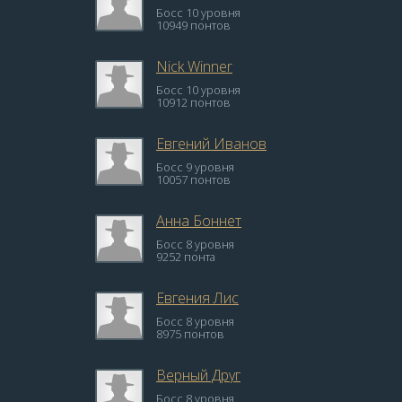
Босс 10 уровня
10949 понтов
Nick Winner
Босс 10 уровня
10912 понтов
Евгений Иванов
Босс 9 уровня
10057 понтов
Анна Боннет
Босс 8 уровня
9252 понта
Евгения Лис
Босс 8 уровня
8975 понтов
Верный Друг
Босс 8 уровня