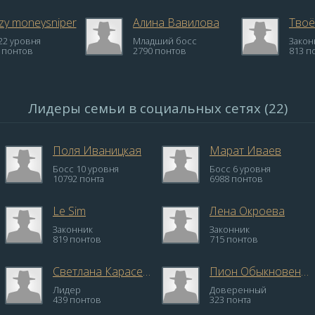
zy moneysniper
Алина Вавилова
Твоё
22 уровня
Младший босс
Закон
 понтов
2790 понтов
813 п
Лидеры семьи в социальных сетях (22)
Поля Иваницкая
Марат Иваев
Босс 10 уровня
Босс 6 уровня
10792 понта
6988 понтов
Le Sim
Лена Окроева
Законник
Законник
819 понтов
715 понтов
Светлана Карасева
Пион Обыкновенный
Лидер
Доверенный
439 понтов
323 понта