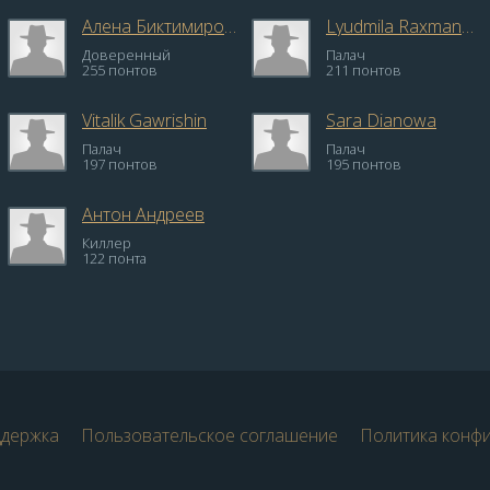
Алена Биктимирова
Lyudmila Raxmanova
Доверенный
Палач
255 понтов
211 понтов
Vitalik Gawrishin
Sara Dianowa
Палач
Палач
197 понтов
195 понтов
Антон Андреев
Киллер
122 понта
ддержка
Пользовательское соглашение
Политика конф