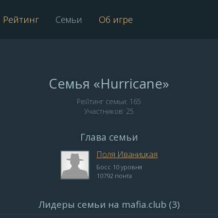
Рейтинг
Семьи
Об игре
Семья «Hurricane»
Рейтинг семьи: 165
Участников: 25
Глава семьи
Поля Иваницкая
Босс 10 уровня
10792 понта
Лидеры семьи на mafia.club (3)