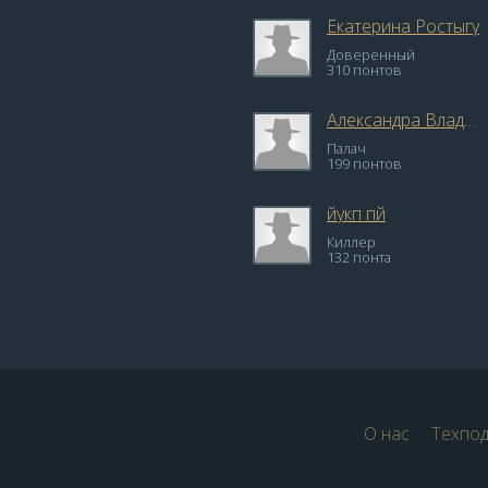
Екатерина Ростыгу
Доверенный
310 понтов
Александра Владыкина
Палач
199 понтов
йукп пй
Киллер
132 понта
О нас
Техпо