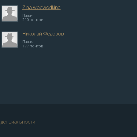
Zina woewodkina
Палач
210 понтов
Николай Федоров
Палач
177 понтов
иденциальности