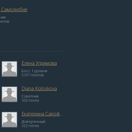
 Самолюбие
ник
онтов
Елена Угримова
Босс 1 уровня
3107 понтов
Diana Koloskova
Советник
553 понта
Екатерина Сарофанова
Доверенный
322 понта