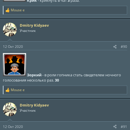
Крик
- крикнуть в чат
3
раза.
Mouse e
Р
е
а
Dmitry Kidyaev
к
ц
Участник
и
и
:
12 Окт 2020
#90
Зоркий
- в роли гопника стать свидетелем ночного
голосования несколько раз.
30
Mouse e
Р
е
а
Dmitry Kidyaev
к
ц
Участник
и
и
:
12 Окт 2020
#91