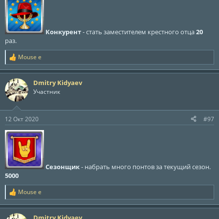
Конкурент
- стать заместителем крестного отца
20
раз.
Mouse e
Р
е
а
Dmitry Kidyaev
к
ц
Участник
и
и
:
12 Окт 2020
#97
Сезонщик
- набрать много понтов за текущий сезон.
5000
Mouse e
Р
е
а
Dmitry Kidyaev
к