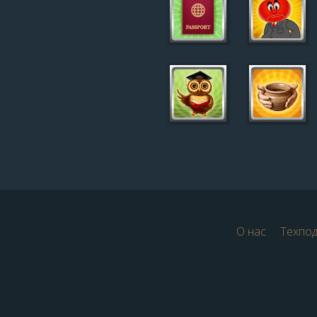
О нас
Техпо