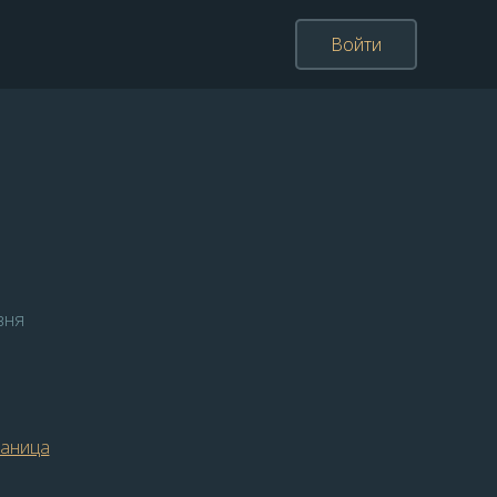
Войти
вня
раница