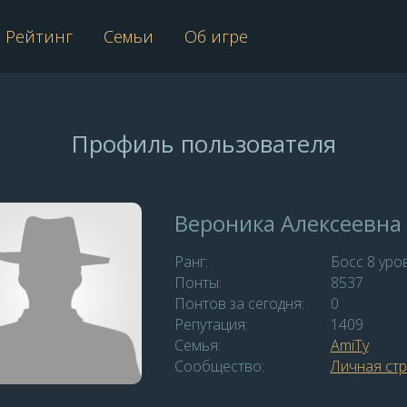
Рейтинг
Семьи
Об игре
Профиль пользователя
Вероника Алексеевна
Ранг:
Босс 8 уро
Понты:
8537
Понтов за сегодня:
0
Репутация:
1409
Семья:
АmiTy
Сообщество:
Личная ст