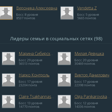
Вероника Алексеевна
Vendetta Z
Босс 8 уровня
Босс 5 уровня
8537 понтов
5665 понтов
Лидеры семьи в социальных сетях (98)
Марина Сибирская
Милая Девушка
Босс 29 уровня
Босс 20 уровня
56513 понтов
30469 понтов
Нарко Контроль
Виктор Данилович
Босс 17 уровня
Босс 17 уровня
23204 понта
22398 понтов
Claire Tsakhannasyan
Olga Panikarovskaya
Босс 13 уровня
Босс 12 уровня
14770 понтов
14336 понтов