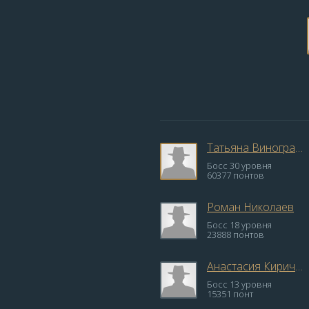
Татьяна Виноградова
Босс 30 уровня
60377 понтов
Роман Николаев
Босс 18 уровня
23888 понтов
Анастасия Кириченко
Босс 13 уровня
15351 понт