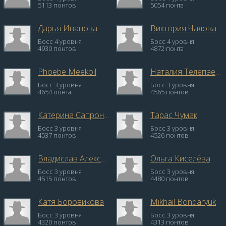
5113 понтов
5054 понта
Дарья Иванова
Виктория Чалова
Босс 4 уровня
Босс 4 уровня
4930 понтов
4872 понта
Phoebe Meekoil
Наталия Телепаева
Босс 3 уровня
Босс 3 уровня
4654 понта
4565 понтов
Катерина Сапронова
Тарас Чумак
Босс 3 уровня
Босс 3 уровня
4537 понтов
4526 понтов
Владислав Алексеев
Ольга Киселёва
Босс 3 уровня
Босс 3 уровня
4515 понтов
4480 понтов
Катя Боровикова
Mikhail Bondaryuk
Босс 3 уровня
Босс 3 уровня
4320 понтов
4313 понтов