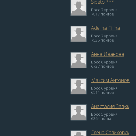
Sipeto ***
Босс 7 уровня
7817 понтов
Adelina Fillina
Босс 7 уровня
7535 понтов
Анна Иванова
Босс 6 уровня
6737 понтов
Максим Антонов
Босс 6 уровня
6511 понтов
Анастасия Залужная
Босс 5 уровня
6264 понта
Елена Салиховская