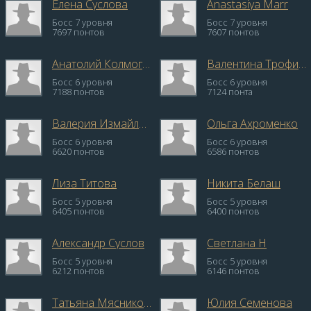
Елена Суслова
Anastasiya Marr
Босс 7 уровня
Босс 7 уровня
7697 понтов
7607 понтов
Анатолий Колмогоров
Валентина Трофимова
Босс 6 уровня
Босс 6 уровня
7188 понтов
7124 понта
Валерия Измайлова
Ольга Ахроменко
Босс 6 уровня
Босс 6 уровня
6620 понтов
6586 понтов
Лиза Титова
Никита Белаш
Босс 5 уровня
Босс 5 уровня
6405 понтов
6400 понтов
Александр Суслов
Светлана Н
Босс 5 уровня
Босс 5 уровня
6212 понтов
6146 понтов
Татьяна Мясникова
Юлия Семенова