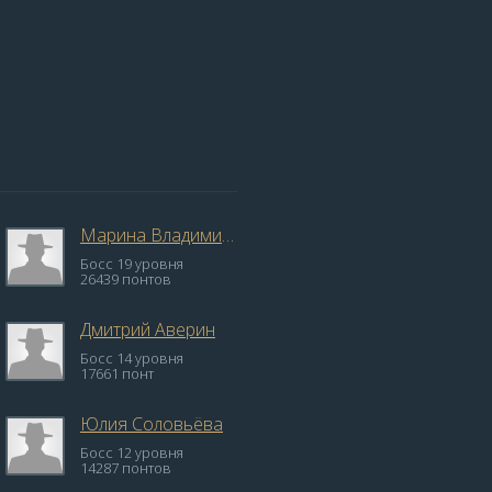
Марина Владимировна
Босс 19 уровня
26439 понтов
Дмитрий Аверин
Босс 14 уровня
17661 понт
Юлия Соловьёва
Босс 12 уровня
14287 понтов