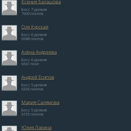
Ксения Балашова
Босс 7 уровня
7600 понтов
Оля Курская
Босс 6 уровня
6948 понтов
Алёна Андреева
Босс 6 уровня
6561 понт
Андрей Есипов
Босс 5 уровня
6336 понтов
Мария Салямова
Босс 5 уровня
6135 понтов
Юлия Ларина