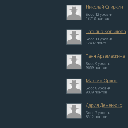
Николай Спиркин
Босс 12 уровня
13718 понтов
Татьяна Копылова
Босс 11 уровня
12402 понта
Таня Арзамаскина
Босс 9 уровня
9659 понтов
Максим Орлов
Босс 8 уровня
9039 понтов
Дария Деменюкова
Босс 7 уровня
8312 понтов