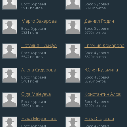
Босс 5 уровня
Босс 5 уровня
5912 понтов
5890 понтов
Марго Захарова
Даниил Родин
Босс 5 уровня
Босс 5 уровня
5821 понт
5706 понтов
Наталья Никифорова
Евгения Комарова
Босс 4 уровня
Босс 4 уровня
5547 понтов
5520 понтов
Алёна Сидорова
Юлия Кузьмина
Босс 4 уровня
Босс 4 уровня
5401 понт
5395 понтов
Olga Maleyeva
Константин Алов
Босс 4 уровня
Босс 4 уровня
5269 понтов
5209 понтов
Ника Мирославская
Роза Садовая
Босс 4 уровня
Босс 4 уровня