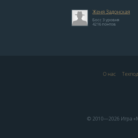
Женя Задонская
Босс 3 уровня
4216 понтов
О нас
Техпо
© 2010—2026 Игра «М