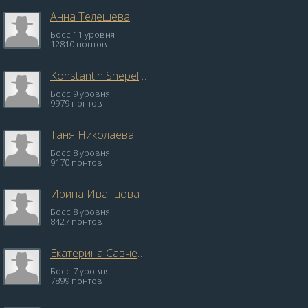
Анна Телешева
Босс 11 уровня
12810 понтов
Konstantin Shepelev
Босс 9 уровня
9979 понтов
Таня Николаева
Босс 8 уровня
9170 понтов
Ирина Иванцова
Босс 8 уровня
8427 понтов
Екатерина Савченко
Босс 7 уровня
7899 понтов