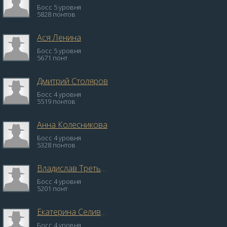
Босс 5 уровня
5828 понтов
Ася Ленина
Босс 5 уровня
5671 понт
Дмитрий Столяров
Босс 4 уровня
5519 понтов
Анна Колесникова
Босс 4 уровня
5328 понтов
Владислав Третьев
Босс 4 уровня
5201 понт
Екатерина Селиверстова
Босс 4 уровня