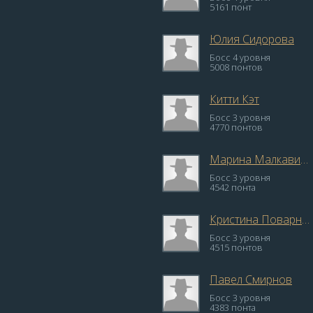
5161 понт
Юлия Сидорова
Босс 4 уровня
5008 понтов
Китти Кэт
Босс 3 уровня
4770 понтов
Марина Малкавиан
Босс 3 уровня
4542 понта
Кристина Поварницына
Босс 3 уровня
4515 понтов
Павел Смирнов
Босс 3 уровня
4383 понта