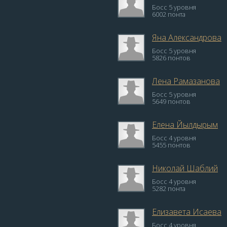
Босс 5 уровня
6002 понта
Яна Александрова
Босс 5 уровня
5826 понтов
Лена Рамазанова
Босс 5 уровня
5649 понтов
Елена Йылдырым
Босс 4 уровня
5455 понтов
Николай Шаблий
Босс 4 уровня
5282 понта
Елизавета Исаева
Босс 4 уровня