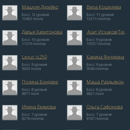
Машуля Дурейко
Вера Кошелева
Босс 12 уровня
Босс 11 уровня
13463 понта
13211 понтов
Дарья Харитонова
:Азат Исхаков(Тюряга)
Босс 10 уровня
Босс 9 уровня
11519 понтов
10557 понтов
Lexus Is250
Карина Янчурина
Босс 9 уровня
Босс 9 уровня
9633 понта
9540 понтов
Полина Бондаренко
Маша Раздьяконова
Босс 8 уровня
Босс 8 уровня
8871 понт
8821 понт
Ирина Екимова
Ольга Сафонова
Босс 7 уровня
Босс 7 уровня
8276 понтов
8187 понтов