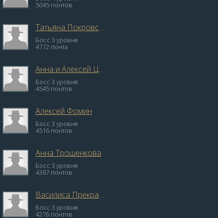
5045 понтов
Татьяна Покровская
Босс 3 уровня
4772 понта
Анна и Алексей Царегородцевы
Босс 3 уровня
4545 понтов
Алексей Фомин
Босс 3 уровня
4516 понтов
Анна Трошенкова
Босс 3 уровня
4387 понтов
Василиса Прекрасная
Босс 3 уровня
4276 понтов