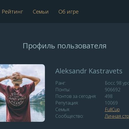
Рейтинг
Семьи
Об игре
Профиль пользователя
Aleksandr Kastravets
Ранг:
Босс 98 ур
Понты:
906692
Понтов за сегодня:
498
Репутация:
10069
Семья:
FullCup
Сообщество:
Личная ст