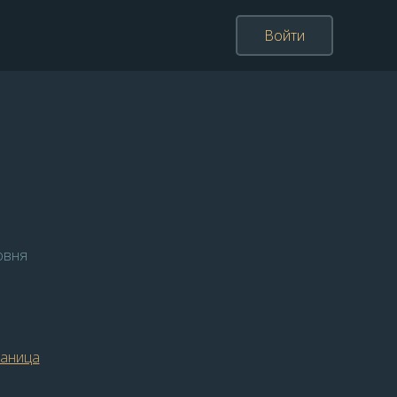
Войти
овня
раница