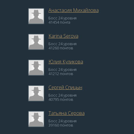
Анастасия Михайлова
Босс 24 уровня
41454 понта
Karina Serova
Босс 24 уровня
41260 понтов
Юлия Куликова
Босс 24 уровня
41212 понтов
Сергей Спицын
Босс 24 уровня
40795 понтов
Татьяна Серова
Босс 24 уровня
39160 понтов