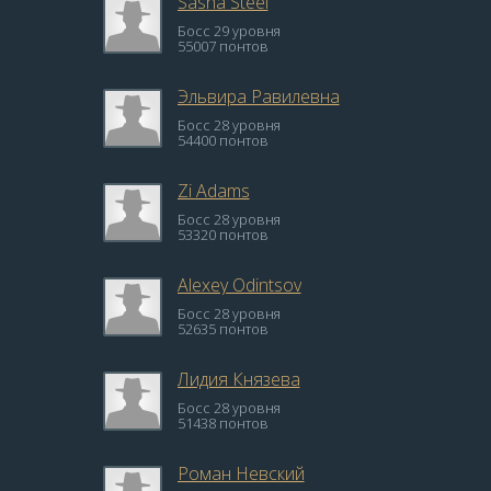
Sasha Steel
Босс 29 уровня
55007 понтов
Эльвира Равилевна
Босс 28 уровня
54400 понтов
Zi Adams
Босс 28 уровня
53320 понтов
Alexey Odintsov
Босс 28 уровня
52635 понтов
Лидия Князева
Босс 28 уровня
51438 понтов
Роман Невский