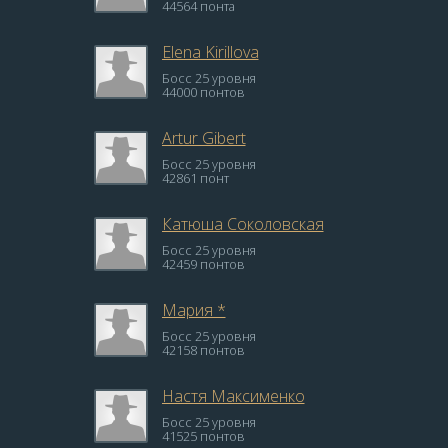
44564 понта
Elena Kirillova
Босс 25 уровня
44000 понтов
Artur Gibert
Босс 25 уровня
42861 понт
Катюша Соколовская
Босс 25 уровня
42459 понтов
Мария *
Босс 25 уровня
42158 понтов
Настя Максименко
Босс 25 уровня
41525 понтов