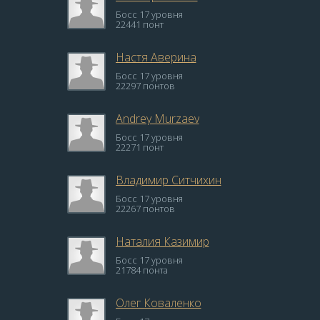
Босс 17 уровня
22441 понт
Настя Аверина
Босс 17 уровня
22297 понтов
Andrey Murzaev
Босс 17 уровня
22271 понт
Владимир Ситчихин
Босс 17 уровня
22267 понтов
Наталия Казимир
Босс 17 уровня
21784 понта
Олег Коваленко