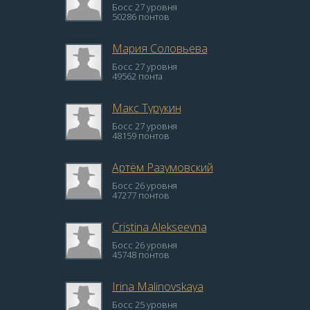
Босс 27 уровня
50286 понтов
Мария Соловьева
Босс 27 уровня
49562 понта
Макс Турукин
Босс 27 уровня
48159 понтов
Артём Разумовский
Босс 26 уровня
47277 понтов
Cristina Alekseevna
Босс 26 уровня
45748 понтов
Irina Malinovskaya
Босс 25 уровня