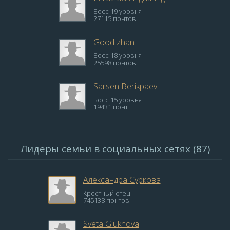
Босс 19 уровня
27115 понтов
Good zhan
Босс 18 уровня
25598 понтов
Sarsen Berikpaev
Босс 15 уровня
19431 понт
Лидеры семьи в социальных сетях (87)
Александра Суркова
Крестный отец
745138 понтов
Sveta Glukhova