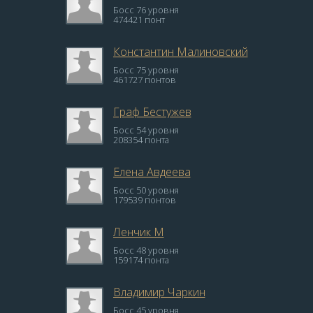
Босс 76 уровня
474421 понт
Константин Малиновский
Босс 75 уровня
461727 понтов
Граф Бестужев
Босс 54 уровня
208354 понта
Елена Авдеева
Босс 50 уровня
179539 понтов
Ленчик M
Босс 48 уровня
159174 понта
Владимир Чаркин
Босс 45 уровня