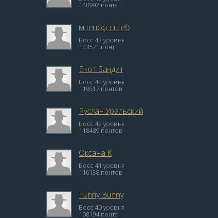
140992 понта
мнепоф яглеб
Босс 43 уровня
123571 понт
Енот Бандит
Босс 42 уровня
119617 понтов
Руслан Уральский
Босс 42 уровня
118489 понтов
Оксана K
Босс 41 уровня
116138 понтов
Funny Bunny
Босс 40 уровня
108194 понта