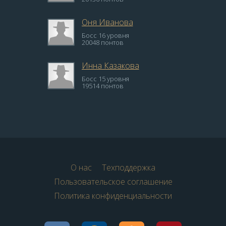
Оня Иванова
Босс 16 уровня
20048 понтов
Инна Казакова
Босс 15 уровня
19514 понтов
О нас
Техподдержка
Пользовательское соглашение
Политика конфиденциальности