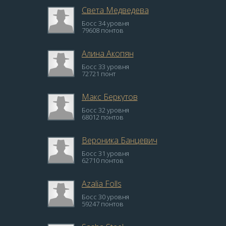
Света Медведева
Босс 34 уровня
79608 понтов
Алина Акопян
Босс 33 уровня
72721 понт
Макс Беркутов
Босс 32 уровня
68012 понтов
Вероника Банцевич
Босс 31 уровня
62710 понтов
Azalia Folls
Босс 30 уровня
59247 понтов