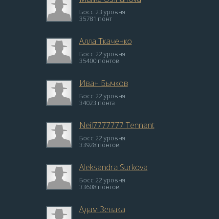
Босс 23 уровня
35781 понт
Алла Ткаченко
Босс 22 уровня
35400 понтов
Иван Бычков
Босс 22 уровня
34023 понта
Neil7777777 Tennant
Босс 22 уровня
33928 понтов
Aleksandra Surkova
Босс 22 уровня
33608 понтов
Адам Зевака