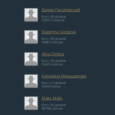
Вадим Писаревский
Босс 40 уровня
105577 понтов
Ekaterina Sviridova
Босс 38 уровня
99867 понтов
Alina Dimina
Босс 38 уровня
95435 понтов
Катерина Меньшикова
Босс 37 уровня
94434 понта
Maks Maks
Босс 36 уровня
88768 понтов