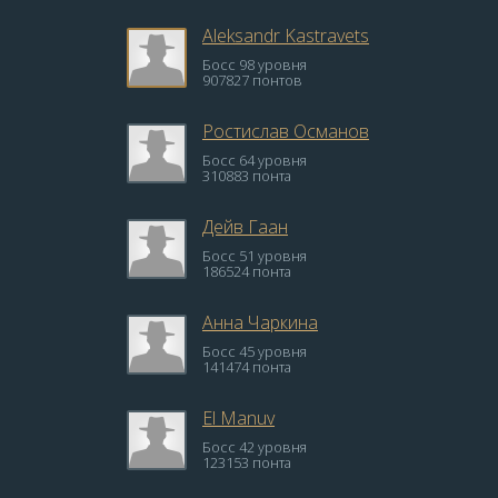
Aleksandr Kastravets
Босс 98 уровня
907827 понтов
Ростислав Османов
Босс 64 уровня
310883 понта
Дейв Гаан
Босс 51 уровня
186524 понта
Анна Чаркина
Босс 45 уровня
141474 понта
El Manuv
Босс 42 уровня
123153 понта