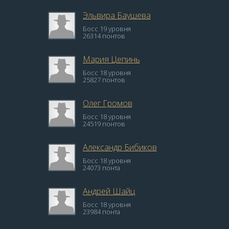
Эльвира Баушева
Босс 19 уровня
26314 понтов
Мария Цепинь
Босс 18 уровня
25827 понтов
Олег Громов
Босс 18 уровня
24519 понтов
Александр Бибиков
Босс 18 уровня
24073 понта
Андрей Шайц
Босс 18 уровня
23984 понта