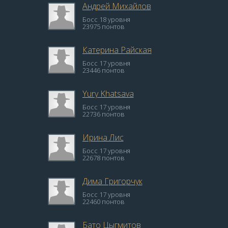
Андрей Михайлов
Босс 18 уровня
23975 понтов
Катерина Райская
Босс 17 уровня
23446 понтов
Yury Khatsava
Босс 17 уровня
22736 понтов
Ирина Лис
Босс 17 уровня
22678 понтов
Дима Григорчук
Босс 17 уровня
22460 понтов
Бато Цыгмитов