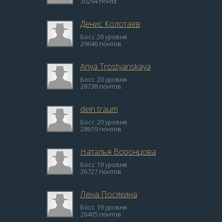
30294 понта
Денис Колотаев
Босс 20 уровня
29646 понтов
Anya Trostyanskaya
Босс 20 уровня
28738 понтов
dein traum
Босс 20 уровня
28619 понтов
Наталья Воронцова
Босс 19 уровня
26727 понтов
Лена Посякина
Босс 19 уровня
26405 понтов