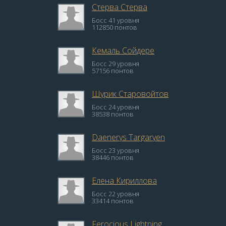
Стерва Стерва
Босс 41 уровня
112850 понтов
Кемаль Сойдере
Босс 29 уровня
57156 понтов
Шурик Старовойтов
Босс 24 уровня
38538 понтов
Daenerys Targaryen
Босс 23 уровня
38446 понтов
Елена Кириллова
Босс 22 уровня
33414 понтов
Ferocious Lightning